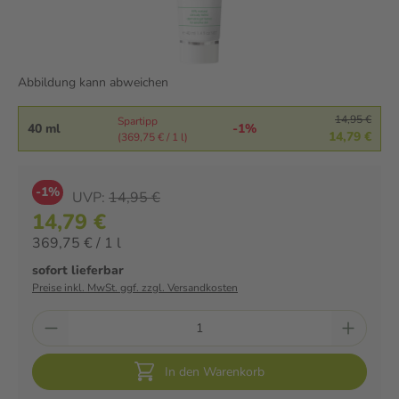
Abbildung kann abweichen
14,95 €
Spartipp
40 ml
-1%
14,79 €
(369,75 € / 1 l)
-1%
UVP:
14,95 €
14,79 €
369,75 € / 1 l
sofort lieferbar
Preise inkl. MwSt. ggf. zzgl. Versandkosten
In den Warenkorb