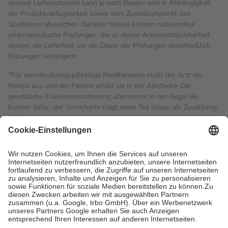
genaue Lieferzeitpunkt kann je nach Region und in Abhängigkeit
der Produktverfügbarkeit sowie vom Zustellzeitpunkt des
Spediteurs abweichen. Darüber hinaus können notwendige
pharmazeutische Prüfungen, die zu deiner Arzneimittelsicherheit
dienen, die Lieferfrist um die Dauer der Prüfungen einschließlich
Klärungen verlängern.
4
Für verschreibungspflichtige Medikamente stellt der Arzt ein
Rezept aus und der Patient erhält sie in der Apotheke. Die
gesetzliche Krankenversicherung übernimmt in der Regel die
Kosten dafür, der Versicherte trägt einen Teil davon als Zuzahlung
mit.
Grundsätzlich leisten Mitglieder Zuzahlungen in Höhe von zehn
Prozent des Abgabepreises,
mindestens
jedoch
fünf Euro
und
höchstens zehn Euro.
Es sind jedoch nie mehr als die
tatsächlichen Kosten der Leistung zu entrichten.
Diese Regeln gelten grundsätzlich auch für Online-Apotheken.
Bei Heilmitteln und häuslicher Krankenpflege beträgt die
Zuzahlung zehn Prozent der Kosten sowie zehn Euro je
Verordnung.
Um das Engagement der Versicherten für ihre eigene Gesundheit
zu stärken und die besondere Stellung der Familie zu unterstützen,