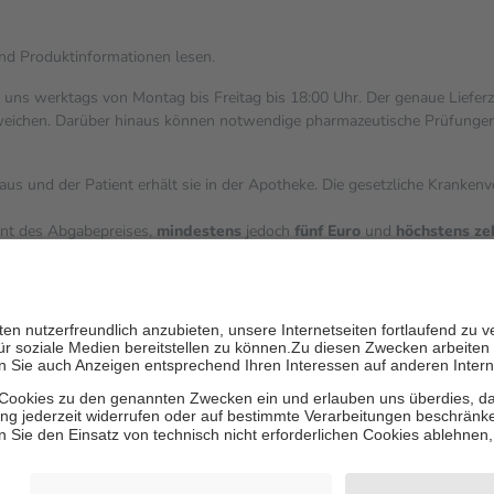
und Produktinformationen lesen.
i uns werktags von Montag bis Freitag bis 18:00 Uhr. Der genaue Liefer
ichen. Darüber hinaus können notwendige pharmazeutische Prüfungen, die
aus und der Patient erhält sie in der Apotheke. Die gesetzliche Kranken
ent des Abgabepreises,
mindestens
jedoch
fünf Euro
und
höchstens ze
zehn Prozent der Kosten sowie zehn Euro je Verordnung.
ärken und die besondere Stellung der Familie zu unterstützen, fallen
k
 Ausnahme der Fahrkosten
V getragen werden
inholung von Bewertungen. Trusted Shops hat Maßnahmen getroffen, um 
les/4419944605341