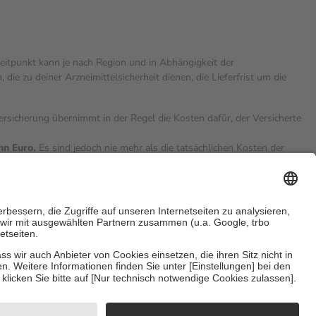
zeitpunkt kann je nach Region und in Abhängigkeit der
 zu deiner Arzneimittelsicherheit dienen, die Lieferfrist um die
versicherung übernimmt in der Regel die Kosten dafür, der Versicherte
hn Euro.
Es sind jedoch nie mehr als die tatsächlichen Kosten der
eine Zuzahlungen
an bei:
sicherzustellen, dass es sich um echte Bewertungen handelt. Mehr