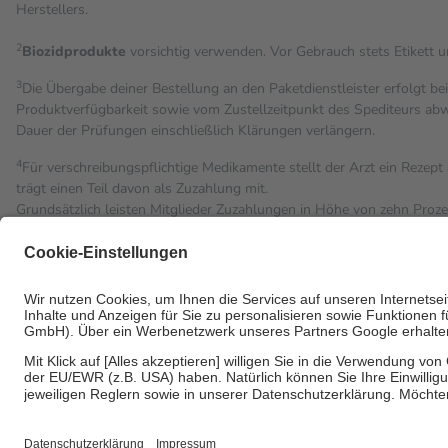
Herstellers.
2
Biozidprodukte
vorsichtig verwenden. Vor Gebrauch stets Etikett 
3
Die Übergabe deiner Bestellung an den Paketdienstleister erfolgt be
Produktverfügbarkeit sowie vom Zustellzeitpunkt des Spediteurs abwe
Dauer der Prüfungen einschließlich Klärungen verlängern.
4
Für verschreibungspflichtige Medikamente stellt der Arzt ein Rezept 
trägt einen Teil davon als Zuzahlung mit.
Grundsätzlich leisten Mitglieder Zuzahlungen in Höhe von zehn Proz
Leistung zu entrichten.
Diese Regeln gelten grundsätzlich auch für Online-Apotheken.
Bei Heilmitteln und häuslicher Krankenpflege beträgt die Zuzahlung 
Um das Engagement der Versicherten für ihre eigene Gesundheit zu st
• Kindern und Jugendlichen bis zum vollendeten 18. Lebensjahr mit
• Untersuchungen zur Vorsorge und Früherkennung, die von der GK
• empfohlenen Schutzimpfungen
• Harn- und Blutteststreifen
Wir nutzen Trusted Shops als unabhängigen Dienstleister für die E
Informationen findest du hier: https://help.etrusted.com/hc/de/artic