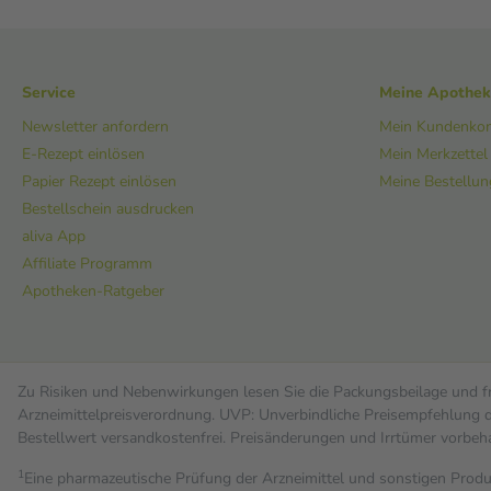
Service
Meine Apothe
Newsletter anfordern
Mein Kundenko
E-Rezept einlösen
Mein Merkzettel
Papier Rezept einlösen
Meine Bestellu
Bestellschein ausdrucken
aliva App
Affiliate Programm
Apotheken-Ratgeber
Zu Risiken und Nebenwirkungen lesen Sie die Packungsbeilage und fra
Arzneimittelpreisverordnung. UVP: Unverbindliche Preisempfehlung de
Bestell­wert versand­kosten­frei. Preisänderungen und Irrtümer vorbeh
1
Eine pharmazeutische Prüfung der Arzneimittel und sonstigen Pro