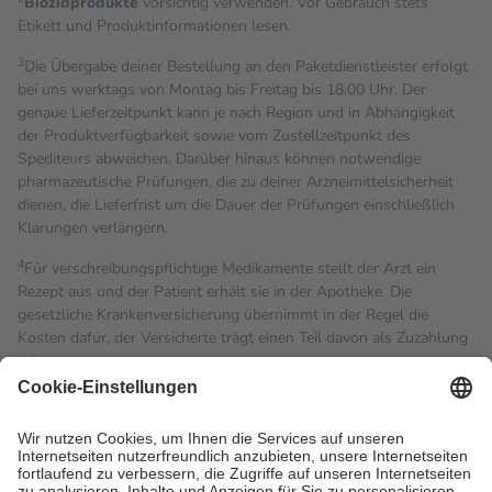
Biozidprodukte
vorsichtig verwenden. Vor Gebrauch stets
Etikett und Produktinformationen lesen.
3
Die Übergabe deiner Bestellung an den Paketdienstleister erfolgt
bei uns werktags von Montag bis Freitag bis 18:00 Uhr. Der
genaue Lieferzeitpunkt kann je nach Region und in Abhängigkeit
der Produktverfügbarkeit sowie vom Zustellzeitpunkt des
Spediteurs abweichen. Darüber hinaus können notwendige
pharmazeutische Prüfungen, die zu deiner Arzneimittelsicherheit
dienen, die Lieferfrist um die Dauer der Prüfungen einschließlich
Klärungen verlängern.
4
Für verschreibungspflichtige Medikamente stellt der Arzt ein
Rezept aus und der Patient erhält sie in der Apotheke. Die
gesetzliche Krankenversicherung übernimmt in der Regel die
Kosten dafür, der Versicherte trägt einen Teil davon als Zuzahlung
mit.
Grundsätzlich leisten Mitglieder Zuzahlungen in Höhe von zehn
Prozent des Abgabepreises,
mindestens
jedoch
fünf Euro
und
höchstens zehn Euro.
Es sind jedoch nie mehr als die
tatsächlichen Kosten der Leistung zu entrichten.
Diese Regeln gelten grundsätzlich auch für Online-Apotheken.