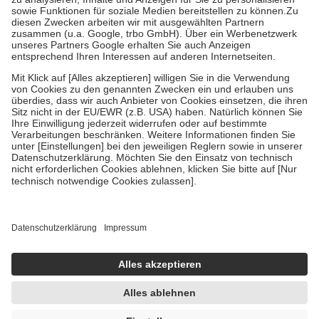
Bei Heilmitteln und häuslicher Krankenpflege beträgt die
Zuzahlung zehn Prozent der Kosten sowie zehn Euro je
Verordnung.
Um das Engagement der Versicherten für ihre eigene Gesundheit
zu stärken und die besondere Stellung der Familie zu unterstützen,
fallen
keine Zuzahlungen
an bei:
• Kindern und Jugendlichen bis zum vollendeten 18. Lebensjahr
mit Ausnahme der Fahrkosten
• Untersuchungen zur Vorsorge und Früherkennung, die von der
GKV getragen werden
• empfohlenen Schutzimpfungen
• Harn- und Blutteststreifen
Wir nutzen Trusted Shops als unabhängigen Dienstleister für die
Einholung von Bewertungen. Trusted Shops hat Maßnahmen
getroffen, um sicherzustellen, dass es sich um echte Bewertungen
handelt. Mehr Informationen findest du hier:
https://help.etrusted.com/hc/de/articles/4419944605341
Einige Bilder und Inhalte wurden unter Zuhilfenahme künstlicher
Intelligenz erstellt.