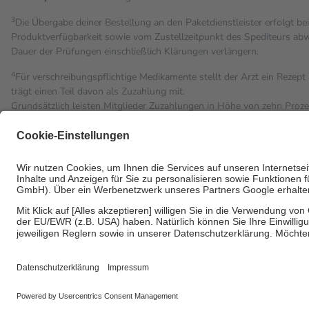
3
Die Übergabe deiner Bestellung an den Paketdienstleister erfolgt be
Produktverfügbarkeit sowie vom Zustellzeitpunkt des Spediteurs abwe
Dauer der Prüfungen einschließlich Klärungen verlängern.
4
Für verschreibungspflichtige Medikamente stellt der Arzt ein Rezept 
trägt einen Teil davon als Zuzahlung mit.
Grundsätzlich leisten Mitglieder Zuzahlungen in Höhe von zehn Proz
Leistung zu entrichten.
Diese Regeln gelten grundsätzlich auch für Online-Apotheken.
Bei Heilmitteln und häuslicher Krankenpflege beträgt die Zuzahlung 
Um das Engagement der Versicherten für ihre eigene Gesundheit zu st
• Kindern und Jugendlichen bis zum vollendeten 18. Lebensjahr mit
• Untersuchungen zur Vorsorge und Früherkennung, die von der GK
• empfohlenen Schutzimpfungen
• Harn- und Blutteststreifen
Wir nutzen Trusted Shops als unabhängigen Dienstleister für die E
Informationen findest du hier: https://help.etrusted.com/hc/de/artic
Einige Bilder und Inhalte wurden unter Zuhilfenahme künstlicher Intell