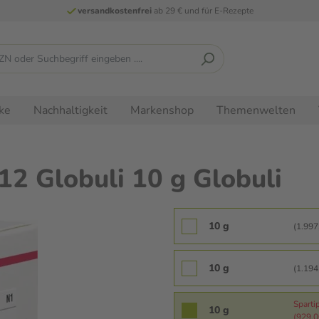
versandkostenfrei
ab 29 € und für E-Rezepte
ke
Nachhaltigkeit
Markenshop
Themenwelten
 Globuli 10 g Globuli
10 g
(1.997,
10 g
(1.194,
Sparti
10 g
(929,00