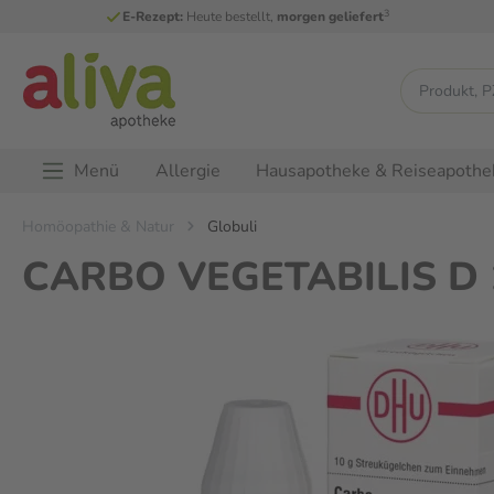
3
E-Rezept:
Heute bestellt,
morgen geliefert
Menü
Allergie
Hausapotheke & Reiseapothe
Homöopathie & Natur
Globuli
CARBO VEGETABILIS D 12