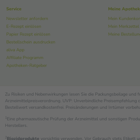
Service
Meine Apothe
Newsletter anfordern
Mein Kundenko
E-Rezept einlösen
Mein Merkzettel
Papier Rezept einlösen
Meine Bestellu
Bestellschein ausdrucken
aliva App
Affiliate Programm
Apotheken-Ratgeber
Zu Risiken und Nebenwirkungen lesen Sie die Packungsbeilage und fra
Arzneimittelpreisverordnung. UVP: Unverbindliche Preisempfehlung de
Bestell­wert versand­kosten­frei. Preisänderungen und Irrtümer vorbeh
1
Eine pharmazeutische Prüfung der Arzneimittel und sonstigen Pro
Herstellers.
2
Biozidprodukte
vorsichtig verwenden. Vor Gebrauch stets Etikett 