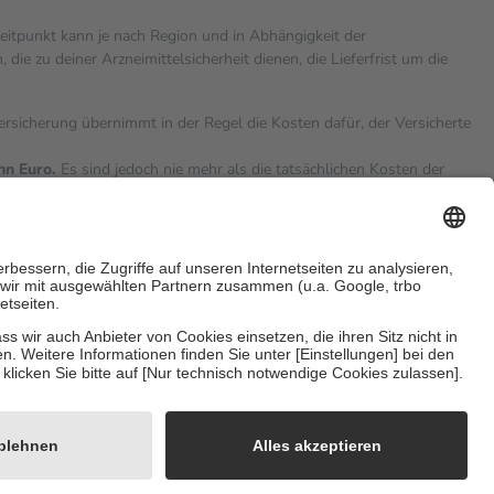
zeitpunkt kann je nach Region und in Abhängigkeit der
 zu deiner Arzneimittelsicherheit dienen, die Lieferfrist um die
versicherung übernimmt in der Regel die Kosten dafür, der Versicherte
hn Euro.
Es sind jedoch nie mehr als die tatsächlichen Kosten der
eine Zuzahlungen
an bei:
sicherzustellen, dass es sich um echte Bewertungen handelt. Mehr