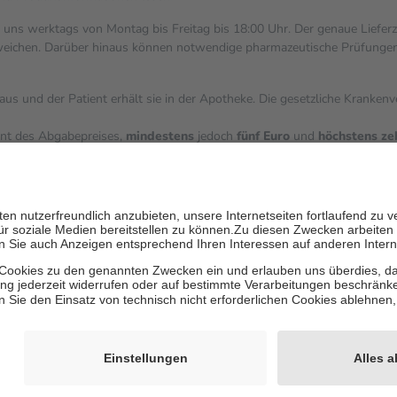
i uns werktags von Montag bis Freitag bis 18:00 Uhr. Der genaue Liefer
ichen. Darüber hinaus können notwendige pharmazeutische Prüfungen, die
aus und der Patient erhält sie in der Apotheke. Die gesetzliche Kranken
ent des Abgabepreises,
mindestens
jedoch
fünf Euro
und
höchstens ze
zehn Prozent der Kosten sowie zehn Euro je Verordnung.
ärken und die besondere Stellung der Familie zu unterstützen, fallen
k
 Ausnahme der Fahrkosten
V getragen werden
inholung von Bewertungen. Trusted Shops hat Maßnahmen getroffen, um 
les/4419944605341
igenz erstellt.