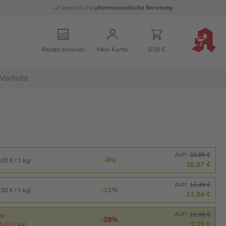
persönliche
pharmazeutische Beratung
Rezept einlösen
Mein Konto
0,00 €
Vorteile
AVP:
20,85 €
-4%
00 € / 1 kg)
19,97 €
AVP:
13,45 €
-11%
00 € / 1 kg)
11,94 €
AVP:
12,95 €
pp
-28%
9,29 €
 € / 1 kg)