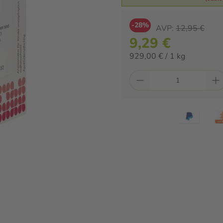
-28%
AVP:
12,95 €
9,29 €
929,00 € / 1 kg