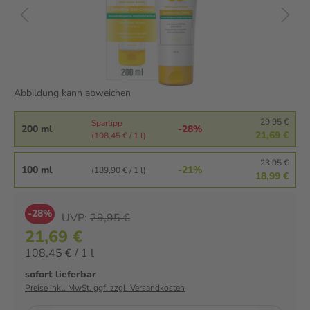
Abbildung kann abweichen
29,95 €
Spartipp
200 ml
-28%
21,69 €
(108,45 € / 1 l)
23,95 €
100 ml
-21%
(189,90 € / 1 l)
18,99 €
-28%
UVP:
29,95 €
21,69 €
108,45 € / 1 l
sofort lieferbar
Preise inkl. MwSt. ggf. zzgl. Versandkosten