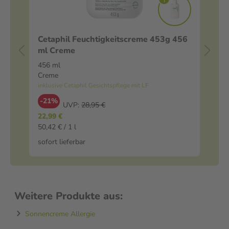
Cetaphil Feuchtigkeitscreme 453g 456
Cal
ml Creme
Br
456 ml
20 
Creme
Bra
inklusive Cetaphil Gesichtspflege mit LF
-
-21%
UVP:
28,95 €
5,9
22,99 €
63,
50,42 € / 1 l
sof
sofort lieferbar
Weitere Produkte aus:
Sonnencreme Allergie