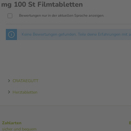
mg 100 St Filmtabletten
unzerkaut mit etwas Flüssigkeit
e ist unabhängig von den
Bewertungen nur in der aktuellen Sprache anzeigen.
ntritt, sollte ein Arzt
Keine Bewertungen gefunden. Teile deine Erfahrungen mit a
CRATAEGUTT
Herztabletten
Zahlarten
sicher und bequem