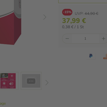
-15%
UVP:
44,90 €
37,99 €
0,38 € / 1 St
Tage