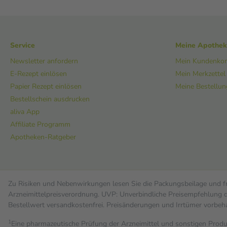
Service
Meine Apothe
Newsletter anfordern
Mein Kundenko
E-Rezept einlösen
Mein Merkzettel
Papier Rezept einlösen
Meine Bestellu
Bestellschein ausdrucken
aliva App
Affiliate Programm
Apotheken-Ratgeber
Zu Risiken und Nebenwirkungen lesen Sie die Packungsbeilage und fra
Arzneimittelpreisverordnung. UVP: Unverbindliche Preisempfehlung de
Bestell­wert versand­kosten­frei. Preisänderungen und Irrtümer vorbeh
1
Eine pharmazeutische Prüfung der Arzneimittel und sonstigen Pro