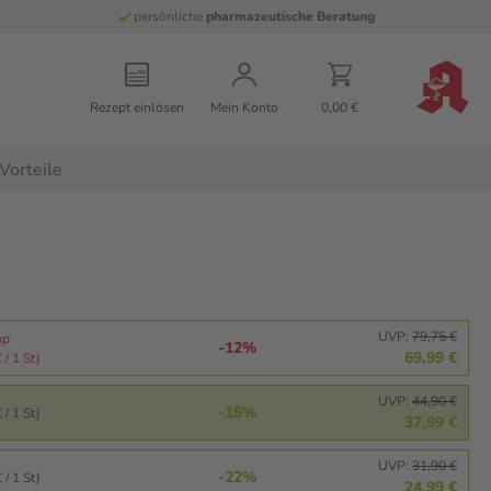
persönliche
pharmazeutische Beratung
Rezept einlösen
Mein Konto
0,00 €
Vorteile
UVP:
79,75 €
pp
-12%
69,99 €
 / 1 St)
UVP:
44,90 €
-15%
 / 1 St)
37,99 €
UVP:
31,90 €
-22%
 / 1 St)
24,99 €