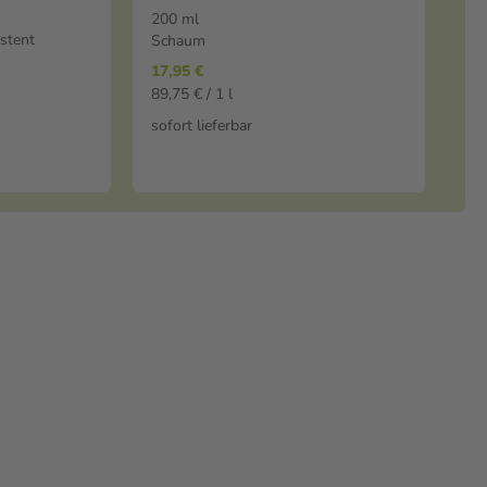
Creme 200 ml Schaum
200 ml
stent
Schaum
17,95 €
89,75 € / 1 l
sofort lieferbar