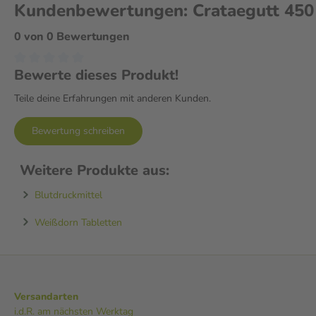
Kundenbewertungen: Crataegutt 450 
Die empfohlene Dosis beträgt zweimal täglich eine Filmtablette, die 
0 von 0 Bewertungen
eingenommen wird – idealerweise morgens und abends. Die Einnahm
Mahlzeiten. Wenn nach zwei Wochen keine Besserung der Symptome ei
aufgesucht werden.
Bewerte dieses Produkt!
Teile deine Erfahrungen mit anderen Kunden.
Bewertung schreiben
Jetzt bequem online auf aliva.de bestellen!
Weitere Produkte aus:
Blutdruckmittel
Weißdorn Tabletten
Versandarten
i.d.R. am nächsten Werktag