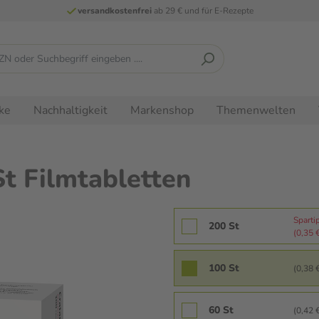
versandkostenfrei
ab 29 € und für E-Rezepte
ke
Nachhaltigkeit
Markenshop
Themenwelten
t Filmtabletten
Sparti
200 St
(0,35 €
100 St
(0,38 €
60 St
(0,42 €