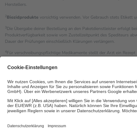
Herstellers.
2
Biozidprodukte
vorsichtig verwenden. Vor Gebrauch stets Etikett 
3
Die Übergabe deiner Bestellung an den Paketdienstleister erfolgt be
Produktverfügbarkeit sowie vom Zustellzeitpunkt des Spediteurs abwe
Dauer der Prüfungen einschließlich Klärungen verlängern.
4
Für verschreibungspflichtige Medikamente stellt der Arzt ein Rezept 
trägt einen Teil davon als Zuzahlung mit.
Grundsätzlich leisten Mitglieder Zuzahlungen in Höhe von zehn Proz
Leistung zu entrichten.
Diese Regeln gelten grundsätzlich auch für Online-Apotheken.
Bei Heilmitteln und häuslicher Krankenpflege beträgt die Zuzahlung 
Um das Engagement der Versicherten für ihre eigene Gesundheit zu st
• Kindern und Jugendlichen bis zum vollendeten 18. Lebensjahr mit
• Untersuchungen zur Vorsorge und Früherkennung, die von der GK
• empfohlenen Schutzimpfungen
• Harn- und Blutteststreifen
Wir nutzen Trusted Shops als unabhängigen Dienstleister für die E
Informationen findest du hier: https://help.etrusted.com/hc/de/artic