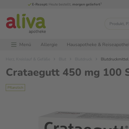
3
E-Rezept:
Heute bestellt,
morgen geliefert
Menü
Allergie
Hausapotheke & Reiseapothe
Herz, Kreislauf & Gefäße
Blut
Blutdruck
Blutdruckmittel
Crataegutt 450 mg 100 S
Pflanzlich