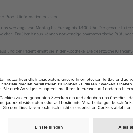
und Produktinformationen lesen.
i uns werktags von Montag bis Freitag bis 18:00 Uhr. Der genaue Liefer
ichen. Darüber hinaus können notwendige pharmazeutische Prüfungen, die
aus und der Patient erhält sie in der Apotheke. Die gesetzliche Kranken
ent des Abgabepreises,
mindestens
jedoch
fünf Euro
und
höchstens ze
zehn Prozent der Kosten sowie zehn Euro je Verordnung.
ärken und die besondere Stellung der Familie zu unterstützen, fallen
k
 Ausnahme der Fahrkosten
V getragen werden
inholung von Bewertungen. Trusted Shops hat Maßnahmen getroffen, um 
les/4419944605341