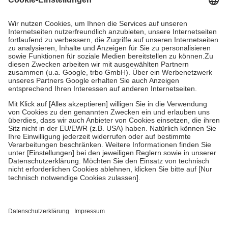
Kosten dafür, der Versicherte trägt einen Teil davon als Zuzahlung
mit.
Grundsätzlich leisten Mitglieder Zuzahlungen in Höhe von zehn
Prozent des Abgabepreises,
mindestens
jedoch
fünf Euro
und
höchstens zehn Euro.
Es sind jedoch nie mehr als die
tatsächlichen Kosten der Leistung zu entrichten.
Diese Regeln gelten grundsätzlich auch für Online-Apotheken.
Bei Heilmitteln und häuslicher Krankenpflege beträgt die
Zuzahlung zehn Prozent der Kosten sowie zehn Euro je
Verordnung.
Um das Engagement der Versicherten für ihre eigene Gesundheit
zu stärken und die besondere Stellung der Familie zu unterstützen,
fallen
keine Zuzahlungen
an bei:
• Kindern und Jugendlichen bis zum vollendeten 18. Lebensjahr
mit Ausnahme der Fahrkosten
• Untersuchungen zur Vorsorge und Früherkennung, die von der
GKV getragen werden
• empfohlenen Schutzimpfungen
• Harn- und Blutteststreifen
Wir nutzen Trusted Shops als unabhängigen Dienstleister für die