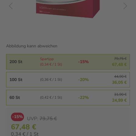
Abbildung kann abweichen
79,75 €
Spartipp
200 St
-15%
67,48 €
(0,34 € / 1 St)
44,90 €
100 St
-20%
(0,36 € / 1 St)
36,05 €
31,90 €
60 St
-22%
(0,42 € / 1 St)
24,99 €
-15%
UVP:
79,75 €
67,48 €
0,34 € / 1 St