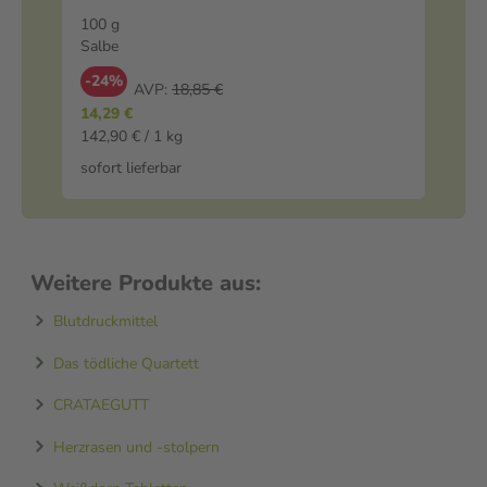
Ei
100 g
50
Salbe
Tr
-24%
-
AVP:
18,85 €
14,29 €
23
142,90 € / 1 kg
465
sofort lieferbar
sof
Weitere Produkte aus:
Blutdruckmittel
Das tödliche Quartett
CRATAEGUTT
Herzrasen und -stolpern