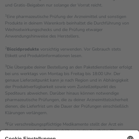
und Gratis-Beigaben nur solange der Vorrat reicht.
1
Eine pharmazeutische Prüfung der Arzneimittel und sonstigen
Produkte in deinem Warenkorb beinhaltet die Durchführung von
Wechselwirkungschecks und die Prüfung etwaiger
Anwendungshinweise des Herstellers.
2
Biozidprodukte
vorsichtig verwenden. Vor Gebrauch stets
Etikett und Produktinformationen lesen.
3
Die Übergabe deiner Bestellung an den Paketdienstleister erfolgt
bei uns werktags von Montag bis Freitag bis 18:00 Uhr. Der
genaue Lieferzeitpunkt kann je nach Region und in Abhängigkeit
der Produktverfügbarkeit sowie vom Zustellzeitpunkt des
Spediteurs abweichen. Darüber hinaus können notwendige
pharmazeutische Prüfungen, die zu deiner Arzneimittelsicherheit
dienen, die Lieferfrist um die Dauer der Prüfungen einschließlich
Klärungen verlängern.
4
Für verschreibungspflichtige Medikamente stellt der Arzt ein
Rezept aus und der Patient erhält sie in der Apotheke. Die
gesetzliche Krankenversicherung übernimmt in der Regel die