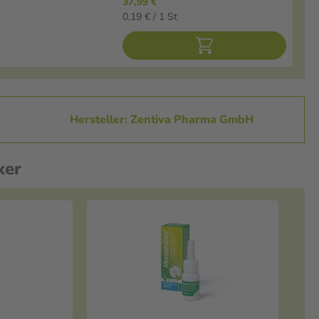
37,99 €
n
0,19 € / 1 St
Hersteller: Zentiva Pharma GmbH
ker