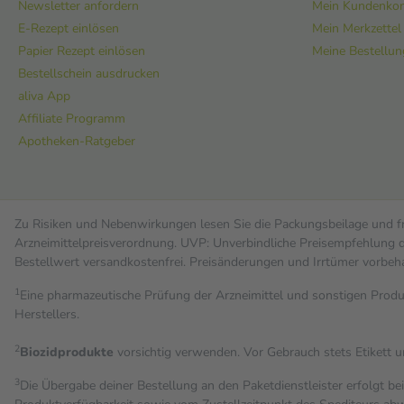
Newsletter anfordern
Mein Kundenko
E-Rezept einlösen
Mein Merkzettel
Papier Rezept einlösen
Meine Bestellu
Bestellschein ausdrucken
aliva App
Affiliate Programm
Apotheken-Ratgeber
Zu Risiken und Nebenwirkungen lesen Sie die Packungsbeilage und fra
Arzneimittelpreisverordnung. UVP: Unverbindliche Preisempfehlung de
Bestell­wert versand­kosten­frei. Preisänderungen und Irrtümer vorbeh
1
Eine pharmazeutische Prüfung der Arzneimittel und sonstigen Pro
Herstellers.
2
Biozidprodukte
vorsichtig verwenden. Vor Gebrauch stets Etikett 
3
Die Übergabe deiner Bestellung an den Paketdienstleister erfolgt be