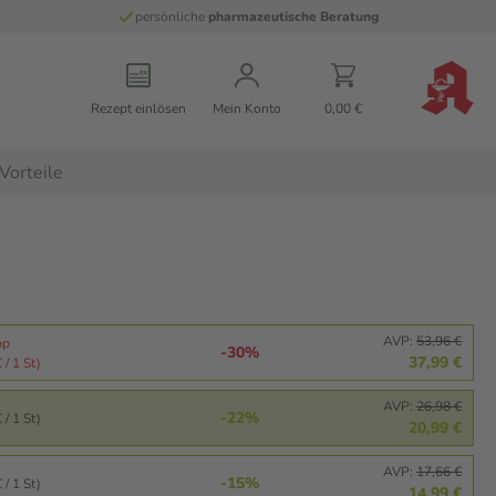
persönliche
pharmazeutische Beratung
Rezept einlösen
Mein Konto
0,00 €
Vorteile
AVP:
53,96 €
pp
-30%
37,99 €
 / 1 St)
AVP:
26,98 €
-22%
 / 1 St)
20,99 €
AVP:
17,66 €
-15%
 / 1 St)
14,99 €