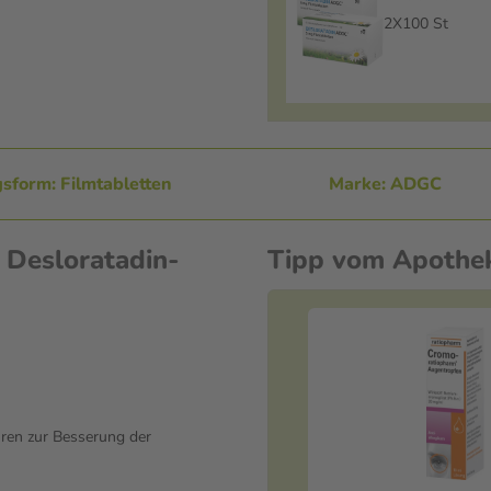
Filmtablette
2X100 St
sform: Filmtabletten
Marke: ADGC
 Desloratadin-
Tipp vom Apothe
ren zur Besserung der