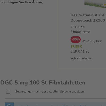
ommen. Sehr selten treten
nd fragen Sie Ihre Ärztin,
erzklopfen, Schlaflosigkeit,
en wurden berichtet. Sollten
Desloratadin ADGC
len.
Doppelpack 2X100 
nommen?
Filmtabletten
2X100 St
ablette unzerkaut mit Wasser
Filmtabletten
ich nach Art und Verlauf deiner
-30%
lte die Therapie mit dem Arzt
AVP:
53,96 €
37,99 €
0,19 € / 1 St
sofort lieferbar
DGC 5 mg 100 St Filmtabletten
Bewertungen nur in der aktuellen Sprache anzeigen.