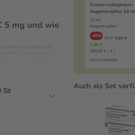
Cromo-ratiopharm
Augentropfen 10 m
Augentropfen
10 ml
C 5 mg und wie
Augentropfen
-40%
AVP:
6,69 €
3,99 €
staminikum, das allergische
399,00 € / 1 l
chnupfen, Hausstauballergie
ckiert gezielt die Histamin-
sofort lieferbar
eiz, laufende Nase, tränende
 24 Stunden an – für einen
Auch als Set verf
 Dennoch solltest du deinen Arzt
t. Desloratadin ADGC kann mit
 während der Behandlung