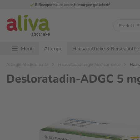
3
E-Rezept:
Heute bestellt,
morgen geliefert
Menü
Hausapotheke & Reiseapothe
Allergie
Allergie Medikamente
Hausstauballergie Medikamente
Hauss
Desloratadin-ADGC 5 mg