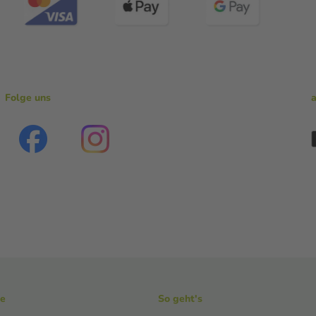
Folge uns
ke
So geht's