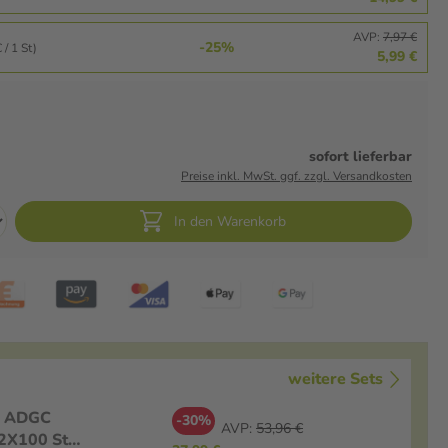
AVP:
7,97 €
-25%
 / 1 St)
5,99 €
sofort lieferbar
Preise inkl. MwSt. ggf. zzgl. Versandkosten
In den Warenkorb
weitere Sets
n ADGC
-30%
AVP:
53,96 €
2X100 St