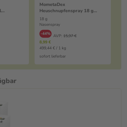
MometaDex
l
Heuschnupfenspray 18 g
Nasenspray
18 g
Nasenspray
-44%
AVP:
15,97 €
8,99 €
499,44 € / 1 kg
sofort lieferbar
ügbar