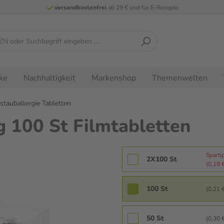
versandkostenfrei
ab 29 € und für E-Rezepte
ke
Nachhaltigkeit
Markenshop
Themenwelten
tauballergie Tabletten
 100 St Filmtabletten
Sparti
2X100 St
(0,19 €
100 St
(0,21 €
50 St
(0,30 €