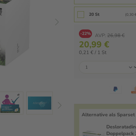
20 St
(0,30 €
-22%
AVP:
26,98 €
20,99 €
0,21 € / 1 St
Alternative als Sparset
Desloratadi
Doppelpack 