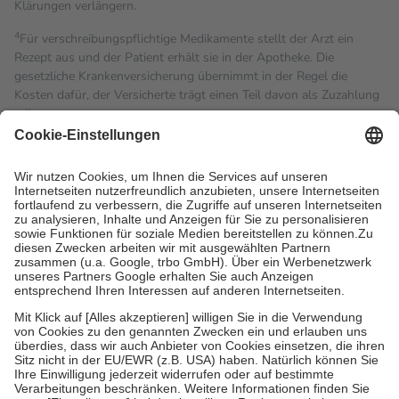
Klärungen verlängern.
4
Für verschreibungspflichtige Medikamente stellt der Arzt ein
Rezept aus und der Patient erhält sie in der Apotheke. Die
gesetzliche Krankenversicherung übernimmt in der Regel die
Kosten dafür, der Versicherte trägt einen Teil davon als Zuzahlung
mit.
Grundsätzlich leisten Mitglieder Zuzahlungen in Höhe von zehn
Prozent des Abgabepreises,
mindestens
jedoch
fünf Euro
und
höchstens zehn Euro.
Es sind jedoch nie mehr als die
tatsächlichen Kosten der Leistung zu entrichten.
Diese Regeln gelten grundsätzlich auch für Online-Apotheken.
Bei Heilmitteln und häuslicher Krankenpflege beträgt die
Zuzahlung zehn Prozent der Kosten sowie zehn Euro je
Verordnung.
Um das Engagement der Versicherten für ihre eigene Gesundheit
zu stärken und die besondere Stellung der Familie zu unterstützen,
fallen
keine Zuzahlungen
an bei:
• Kindern und Jugendlichen bis zum vollendeten 18. Lebensjahr
mit Ausnahme der Fahrkosten
• Untersuchungen zur Vorsorge und Früherkennung, die von der
GKV getragen werden