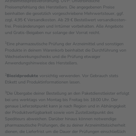
Arzneimittelpreisverordnung. UVP: Unverbindliche
Preisempfehlung des Herstellers. Die angegebenen Preise
beinhalten die gesetzlich vorgeschriebene Mehrwertsteuer, ggf.
zzgl. 4,95 € Versandkosten. Ab 29 € Bestell­wert versand­kosten­
frei. Preisänderungen und Irrtümer vorbehalten. Alle Angebote
und Gratis-Beigaben nur solange der Vorrat reicht.
1
Eine pharmazeutische Prüfung der Arzneimittel und sonstigen
Produkte in deinem Warenkorb beinhaltet die Durchführung von
Wechselwirkungschecks und die Prüfung etwaiger
Anwendungshinweise des Herstellers.
2
Biozidprodukte
vorsichtig verwenden. Vor Gebrauch stets
Etikett und Produktinformationen lesen.
3
Die Übergabe deiner Bestellung an den Paketdienstleister erfolgt
bei uns werktags von Montag bis Freitag bis 18:00 Uhr. Der
genaue Lieferzeitpunkt kann je nach Region und in Abhängigkeit
der Produktverfügbarkeit sowie vom Zustellzeitpunkt des
Spediteurs abweichen. Darüber hinaus können notwendige
pharmazeutische Prüfungen, die zu deiner Arzneimittelsicherheit
dienen, die Lieferfrist um die Dauer der Prüfungen einschließlich