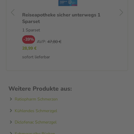
Reiseapotheke sicher unterwegs 1
Re
Sparset
Sp
1 Sparset
1 S
-39%
-
AVP:
47,80 €
28,99 €
37
sofort lieferbar
sof
Weitere Produkte aus:
Ratiopharm Schmerzen
Kühlendes Schmerzgel
Diclofenac Schmerzgel
Schmerzsalbe Rücken