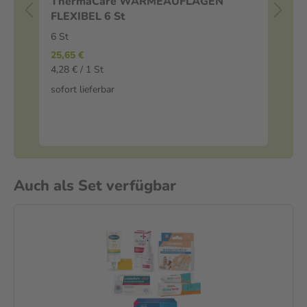
ThermaCare WÄRMEAUFLAGEN
Ma
FLEXIBEL 6 St
Ta
20
6 St
Tab
25,65 €
4,28 € / 1 St
-
sofort lieferbar
14
0,0
sof
Auch als Set verfügbar