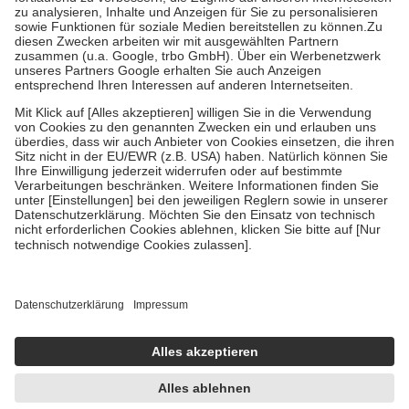
Bei Heilmitteln und häuslicher Krankenpflege beträgt die
Zuzahlung zehn Prozent der Kosten sowie zehn Euro je
Verordnung.
Um das Engagement der Versicherten für ihre eigene Gesundheit
zu stärken und die besondere Stellung der Familie zu unterstützen,
fallen
keine Zuzahlungen
an bei:
• Kindern und Jugendlichen bis zum vollendeten 18. Lebensjahr
mit Ausnahme der Fahrkosten
• Untersuchungen zur Vorsorge und Früherkennung, die von der
GKV getragen werden
• empfohlenen Schutzimpfungen
• Harn- und Blutteststreifen
Wir nutzen Trusted Shops als unabhängigen Dienstleister für die
Einholung von Bewertungen. Trusted Shops hat Maßnahmen
getroffen, um sicherzustellen, dass es sich um echte Bewertungen
handelt. Mehr Informationen findest du hier:
https://help.etrusted.com/hc/de/articles/4419944605341
Einige Bilder und Inhalte wurden unter Zuhilfenahme künstlicher
Intelligenz erstellt.