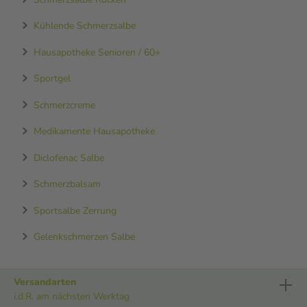
Kühlende Schmerzsalbe
Hausapotheke Senioren / 60+
Sportgel
Schmerzcreme
Medikamente Hausapotheke
Diclofenac Salbe
Schmerzbalsam
Sportsalbe Zerrung
Gelenkschmerzen Salbe
Versandarten
i.d.R. am nächsten Werktag