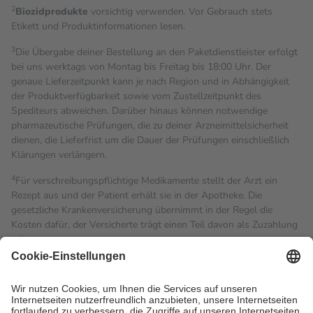
2
Biozidprodukte
vorsichtig verwenden. Vor Gebrauch stets
Etikett und Produktinformationen lesen.
3
Die Übergabe deiner Bestellung an den Paketdienstleister erfolgt
bei uns werktags von Montag bis Freitag bis 18:00 Uhr. Der
genaue Lieferzeitpunkt kann je nach Region und in Abhängigkeit
der Produktverfügbarkeit sowie vom Zustellzeitpunkt des
Spediteurs abweichen. Darüber hinaus können notwendige
pharmazeutische Prüfungen, die zu deiner Arzneimittelsicherheit
dienen, die Lieferfrist um die Dauer der Prüfungen einschließlich
Klärungen verlängern.
4
Für verschreibungspflichtige Medikamente stellt der Arzt ein
Rezept aus und der Patient erhält sie in der Apotheke. Die
gesetzliche Krankenversicherung übernimmt in der Regel die
Kosten dafür, der Versicherte trägt einen Teil davon als Zuzahlung
mit.
Grundsätzlich leisten Mitglieder Zuzahlungen in Höhe von zehn
Prozent des Abgabepreises,
mindestens
jedoch
fünf Euro
und
höchstens zehn Euro.
Es sind jedoch nie mehr als die
tatsächlichen Kosten der Leistung zu entrichten.
Diese Regeln gelten grundsätzlich auch für Online-Apotheken.