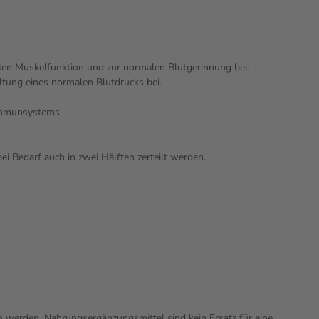
len Muskelfunktion und zur normalen Blutgerinnung bei.
tung eines normalen Blutdrucks bei.
Immunsystems.
i Bedarf auch in zwei Hälften zerteilt werden.
n werden. Nahrungsergänzungsmittel sind kein Ersatz für eine