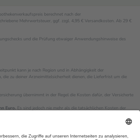
Apothekenverkaufspreis berechnet nach der
chriebene Mehrwertsteuer, ggf. zzgl. 4,95 € Versandkosten. Ab 29 €
rkungschecks und die Prüfung etwaiger Anwendungshinweise des
zeitpunkt kann je nach Region und in Abhängigkeit der
 zu deiner Arzneimittelsicherheit dienen, die Lieferfrist um die
versicherung übernimmt in der Regel die Kosten dafür, der Versicherte
hn Euro.
Es sind jedoch nie mehr als die tatsächlichen Kosten der
eine Zuzahlungen
an bei: