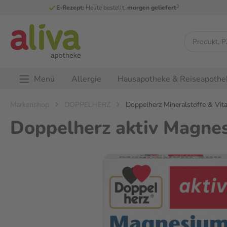
3
E-Rezept:
Heute bestellt,
morgen geliefert
Menü
Allergie
Hausapotheke & Reiseapothe
Markenshop
DOPPELHERZ
Doppelherz Mineralstoffe & Vit
Doppelherz aktiv Magnes