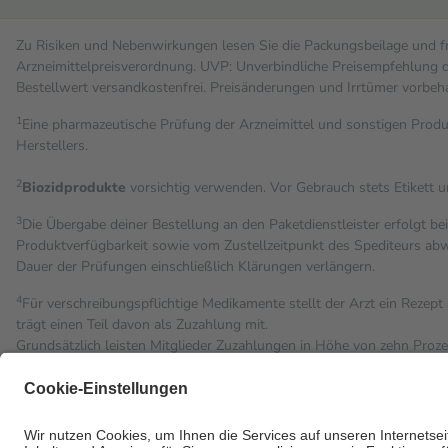
Zu Risiken und Nebenwirkungen lesen Sie die Packungsbeilage und fra
Arzneimittelpreisverordnung. UVP: Unverbindliche Preisempfehlung de
Bestell­wert versand­kosten­frei. Preisänderungen und Irrtümer vorbeh
1
Eine pharmazeutische Prüfung der Arzneimittel und sonstigen Pro
Herstellers.
2
Biozidprodukte
vorsichtig verwenden. Vor Gebrauch stets Etikett 
3
Die Übergabe deiner Bestellung an den Paketdienstleister erfolgt be
Produktverfügbarkeit sowie vom Zustellzeitpunkt des Spediteurs abwe
Dauer der Prüfungen einschließlich Klärungen verlängern.
4
Für verschreibungspflichtige Medikamente stellt der Arzt ein Rezept 
trägt einen Teil davon als Zuzahlung mit.
Grundsätzlich leisten Mitglieder Zuzahlungen in Höhe von zehn Proz
Leistung zu entrichten.
Diese Regeln gelten grundsätzlich auch für Online-Apotheken.
Bei Heilmitteln und häuslicher Krankenpflege beträgt die Zuzahlung 
Um das Engagement der Versicherten für ihre eigene Gesundheit zu st