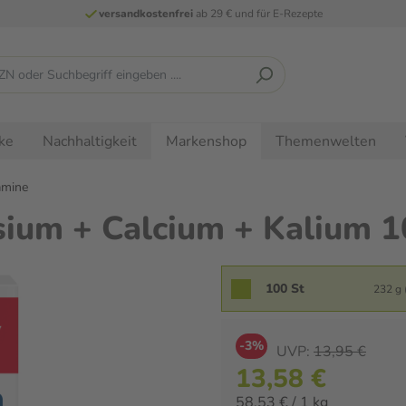
versandkostenfrei
ab 29 € und für E-Rezepte
ke
Nachhaltigkeit
Themenwelten
Markenshop
amine
ium + Calcium + Kalium 1
100 St
232 g 
-3%
UVP:
13,95 €
13,58 €
58,53 € / 1 kg