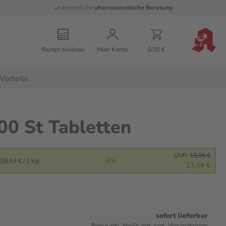
persönliche
pharmazeutische Beratung
Rezept einlösen
Mein Konto
0,00 €
Vorteile
00 St Tabletten
UVP:
13,95 €
-3%
(58,53 € / 1 kg)
13,58 €
sofort lieferbar
Preise inkl. MwSt. ggf. zzgl. Versandkosten