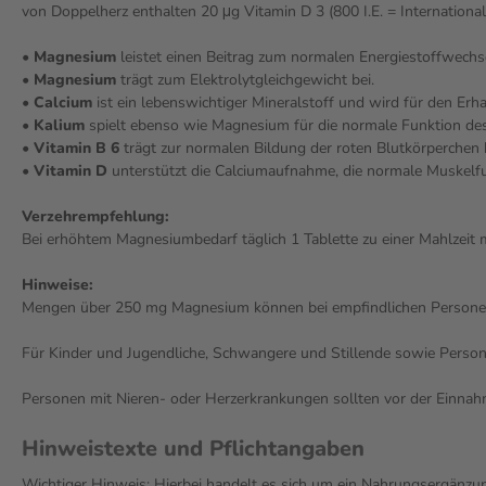
von Doppelherz enthalten 20 μg Vitamin D 3 (800 I.E. = International
•
Magnesium
leistet einen Beitrag zum normalen Energiestoffwech
•
Magnesium
trägt zum Elektrolytgleichgewicht bei.
•
Calcium
ist ein lebenswichtiger Mineralstoff und wird für den E
•
Kalium
spielt ebenso wie Magnesium für die normale Funktion des
•
Vitamin B 6
trägt zur normalen Bildung der roten Blutkörperchen b
•
Vitamin D
unterstützt die Calciumaufnahme, die normale Muskelf
Verzehrempfehlung:
Bei erhöhtem Magnesiumbedarf täglich 1 Tablette zu einer Mahlzeit m
Hinweise:
Mengen über 250 mg Magnesium können bei empfindlichen Persone
Für Kinder und Jugendliche, Schwangere und Stillende sowie Persone
Personen mit Nieren- oder Herzerkrankungen sollten vor der Einnah
Hinweistexte und Pflichtangaben
Wichtiger Hinweis: Hierbei handelt es sich um ein Nahrungsergänzun