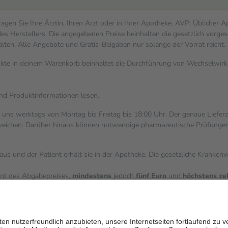
gen Sie Ihre Ärztin, Ihren Arzt oder in Ihrer Apotheke. AVP: Üblicher 
s Herstellers. Die angegebenen Preise beinhalten die gesetzlich vorges
alten. Alle Angebote und Gratis-Beigaben nur solange der Vorrat reicht.
dukte in deinem Warenkorb beinhaltet die Durchführung von Wechselwi
und Produktinformationen lesen.
i uns werktags von Montag bis Freitag bis 18:00 Uhr. Der genaue Liefer
ichen. Darüber hinaus können notwendige pharmazeutische Prüfungen, die
aus und der Patient erhält sie in der Apotheke. Die gesetzliche Kranken
ent des Abgabepreises,
mindestens
jedoch
fünf Euro
und
höchstens ze
zehn Prozent der Kosten sowie zehn Euro je Verordnung.
ärken und die besondere Stellung der Familie zu unterstützen, fallen
k