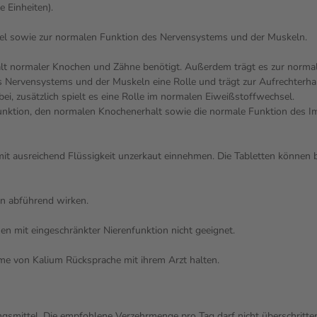
e Einheiten).
sel sowie zur normalen Funktion des Nervensystems und der Muskeln.
rhalt normaler Knochen und Zähne benötigt. Außerdem trägt es zur norma
 Nervensystems und der Muskeln eine Rolle und trägt zur Aufrechterhal
ei, zusätzlich spielt es eine Rolle im normalen Eiweißstoffwechsel.
unktion, den normalen Knochenerhalt sowie die normale Funktion des 
it ausreichend Flüssigkeit unzerkaut einnehmen. Die Tabletten können be
n abführend wirken.
n mit eingeschränkter Nierenfunktion nicht geeignet.
me von Kalium Rücksprache mit ihrem Arzt halten.
gsmittel. Die empfohlene Verzehrmenge pro Tag darf nicht überschritte