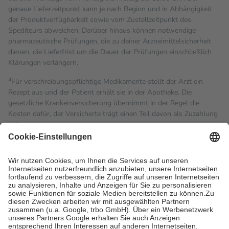
genaue Lieferzeitpunkt kann je nach Region und in Abhängigkeit
der Produktverfügbarkeit sowie vom Zustellzeitpunkt des
Spediteurs abweichen. Darüber hinaus können notwendige
pharmazeutische Prüfungen, die zu deiner Arzneimittelsicherheit
dienen, die Lieferfrist um die Dauer der Prüfungen einschließlich
Klärungen verlängern.
4
Für verschreibungspflichtige Medikamente stellt der Arzt ein
Rezept aus und der Patient erhält sie in der Apotheke. Die
gesetzliche Krankenversicherung übernimmt in der Regel die
Kosten dafür, der Versicherte trägt einen Teil davon als Zuzahlung
mit.
Grundsätzlich leisten Mitglieder Zuzahlungen in Höhe von zehn
Prozent des Abgabepreises,
mindestens
jedoch
fünf Euro
und
höchstens zehn Euro.
Es sind jedoch nie mehr als die
tatsächlichen Kosten der Leistung zu entrichten.
Diese Regeln gelten grundsätzlich auch für Online-Apotheken.
Bei Heilmitteln und häuslicher Krankenpflege beträgt die
Zuzahlung zehn Prozent der Kosten sowie zehn Euro je
Verordnung.
Um das Engagement der Versicherten für ihre eigene Gesundheit