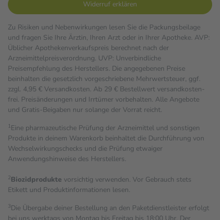
Widerruf erklären
Zu Risiken und Nebenwirkungen lesen Sie die Packungsbeilage
und fragen Sie Ihre Ärztin, Ihren Arzt oder in Ihrer Apotheke. AVP:
Üblicher Apothekenverkaufspreis berechnet nach der
Arzneimittelpreisverordnung. UVP: Unverbindliche
Preisempfehlung des Herstellers. Die angegebenen Preise
beinhalten die gesetzlich vorgeschriebene Mehrwertsteuer, ggf.
zzgl. 4,95 € Versandkosten. Ab 29 € Bestell­wert versand­kosten­
frei. Preisänderungen und Irrtümer vorbehalten. Alle Angebote
und Gratis-Beigaben nur solange der Vorrat reicht.
1
Eine pharmazeutische Prüfung der Arzneimittel und sonstigen
Produkte in deinem Warenkorb beinhaltet die Durchführung von
Wechselwirkungschecks und die Prüfung etwaiger
Anwendungshinweise des Herstellers.
2
Biozidprodukte
vorsichtig verwenden. Vor Gebrauch stets
Etikett und Produktinformationen lesen.
3
Die Übergabe deiner Bestellung an den Paketdienstleister erfolgt
bei uns werktags von Montag bis Freitag bis 18:00 Uhr. Der