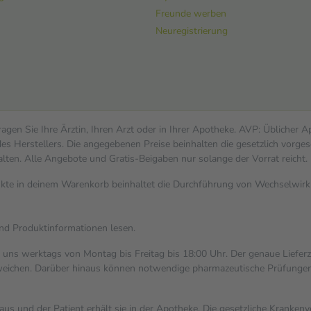
bletten mit natürlicher Wirkung
Freunde werben
 die Heilung unterstützen.
Neuregistrierung
gen Sie Ihre Ärztin, Ihren Arzt oder in Ihrer Apotheke. AVP: Üblicher 
s Herstellers. Die angegebenen Preise beinhalten die gesetzlich vorges
alten. Alle Angebote und Gratis-Beigaben nur solange der Vorrat reicht.
dukte in deinem Warenkorb beinhaltet die Durchführung von Wechselwi
und Produktinformationen lesen.
i uns werktags von Montag bis Freitag bis 18:00 Uhr. Der genaue Liefer
ichen. Darüber hinaus können notwendige pharmazeutische Prüfungen, die
aus und der Patient erhält sie in der Apotheke. Die gesetzliche Kranken