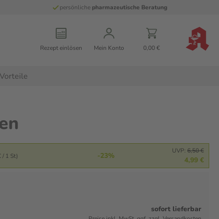
persönliche
pharmazeutische Beratung
Rezept einlösen
Mein Konto
0,00 €
Vorteile
len
UVP:
6,50 €
-23%
 / 1 St)
4,99 €
sofort lieferbar
Preise inkl. MwSt. ggf. zzgl. Versandkosten