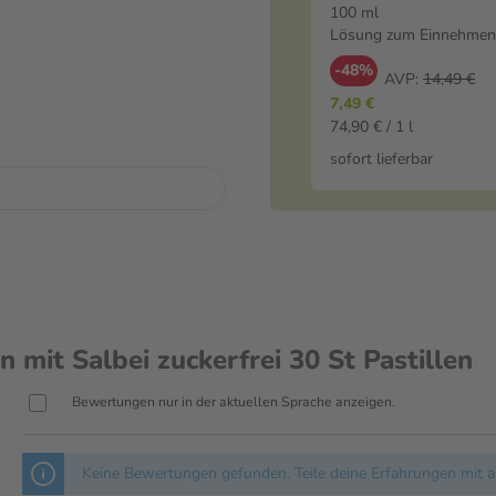
Lösung zum Einne
100 ml
Lösung zum Einnehmen
-48%
AVP:
14,49 €
7,49 €
74,90 € / 1 l
sofort lieferbar
er 30 Mineralstoffen und
 Hals- und Rachenschleimhaut
werden auf der Schleimhaut
zt. Der wertvolle Extrakt der
beschwerden, Hustenreiz oder
it Salbei zuckerfrei 30 St Pastillen
imme können Kinder ab 6 Jahren
mit Salbei zuckerfrei,
Bewertungen nur in der aktuellen Sprache anzeigen.
 2 Halstabletten lutschen oder
enzte Zeit eingenommen werden.
Keine Bewertungen gefunden. Teile deine Erfahrungen mit a
 Tagen bessern, suchen Sie bitte