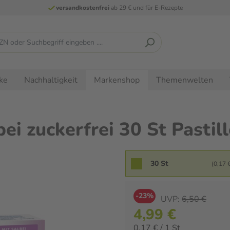
versandkostenfrei
ab 29 € und für E-Rezepte
ke
Nachhaltigkeit
Themenwelten
Markenshop
ei zuckerfrei 30 St Pastil
30 St
(0,17 €
-23%
UVP:
6,50 €
4,99 €
0,17 € / 1 St