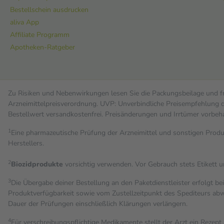
verursacht, dann ist ein Antibiotikum nicht die richtige Wahl. Halsta
Bestellschein ausdrucken
wie Emser Pastillen können die Beschwerden lindern und gleichzeitig
aliva App
Affiliate Programm
Apotheken-Ratgeber
Zu Risiken und Nebenwirkungen lesen Sie die Packungsbeilage und fra
Arzneimittelpreisverordnung. UVP: Unverbindliche Preisempfehlung de
Bestell­wert versand­kosten­frei. Preisänderungen und Irrtümer vorbeh
1
Eine pharmazeutische Prüfung der Arzneimittel und sonstigen Pro
Herstellers.
2
Biozidprodukte
vorsichtig verwenden. Vor Gebrauch stets Etikett 
3
Die Übergabe deiner Bestellung an den Paketdienstleister erfolgt be
Produktverfügbarkeit sowie vom Zustellzeitpunkt des Spediteurs abwe
Dauer der Prüfungen einschließlich Klärungen verlängern.
4
Für verschreibungspflichtige Medikamente stellt der Arzt ein Rezept 