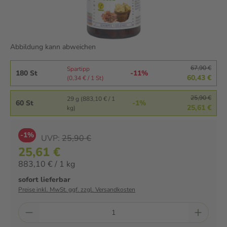
Abbildung kann abweichen
67,90 €
Spartipp
180 St
-11%
60,43 €
(0,34 € / 1 St)
25,90 €
29 g (883,10 € / 1
60 St
-1%
25,61 €
kg)
-1%
UVP:
25,90 €
25,61 €
883,10 € / 1 kg
sofort lieferbar
Preise inkl. MwSt. ggf. zzgl. Versandkosten