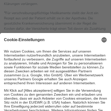
Klärungen verlängern.
4
Für verschreibungspflichtige Medikamente stellt der Arzt ein
Rezept aus und der Patient erhält sie in der Apotheke. Die
gesetzliche Krankenversicherung übernimmt in der Regel die
Kosten dafür, der Versicherte trägt einen Teil davon als Zuzahlung
mit.
Grundsätzlich leisten Mitglieder Zuzahlungen in Höhe von zehn
Prozent des Abgabepreises,
mindestens
jedoch
fünf Euro
und
höchstens zehn Euro.
Es sind jedoch nie mehr als die
tatsächlichen Kosten der Leistung zu entrichten.
Diese Regeln gelten grundsätzlich auch für Online-Apotheken.
Bei Heilmitteln und häuslicher Krankenpflege beträgt die
Zuzahlung zehn Prozent der Kosten sowie zehn Euro je
Verordnung.
Um das Engagement der Versicherten für ihre eigene Gesundheit
zu stärken und die besondere Stellung der Familie zu unterstützen,
fallen
keine Zuzahlungen
an bei:
• Kindern und Jugendlichen bis zum vollendeten 18. Lebensjahr
mit Ausnahme der Fahrkosten
• Untersuchungen zur Vorsorge und Früherkennung, die von der