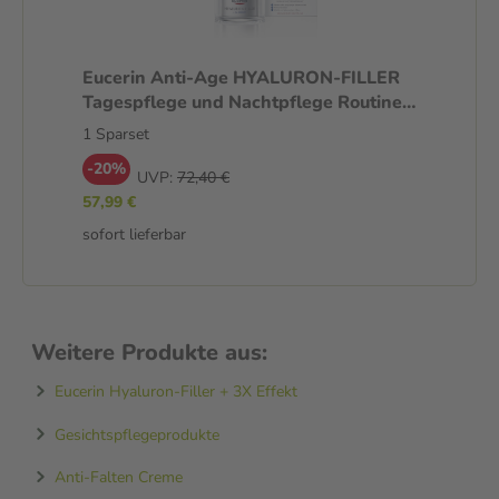
Eucerin Anti-Age HYALURON-FILLER
Tagespflege und Nachtpflege Routine
Set 1 Sparset
1 Sparset
-20%
UVP:
72,40 €
57,99 €
sofort lieferbar
Weitere Produkte aus:
Eucerin Hyaluron-Filler + 3X Effekt
Gesichtspflegeprodukte
Anti-Falten Creme