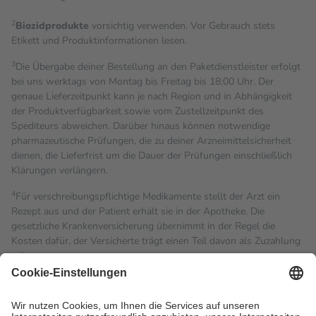
2
Biozidprodukte
vorsichtig verwenden. Vor Gebrauch stets
Etikett und Produktinformationen lesen.
3
Die Übergabe deiner Bestellung an den Paketdienstleister erfolgt
bei uns werktags von Montag bis Freitag bis 18:00 Uhr. Der
genaue Lieferzeitpunkt kann je nach Region und in Abhängigkeit
der Produktverfügbarkeit sowie vom Zustellzeitpunkt des
Spediteurs abweichen. Darüber hinaus können notwendige
pharmazeutische Prüfungen, die zu deiner Arzneimittelsicherheit
dienen, die Lieferfrist um die Dauer der Prüfungen einschließlich
Klärungen verlängern.
4
Für verschreibungspflichtige Medikamente stellt der Arzt ein
Rezept aus und der Patient erhält sie in der Apotheke. Die
gesetzliche Krankenversicherung übernimmt in der Regel die
Kosten dafür, der Versicherte trägt einen Teil davon als Zuzahlung
mit.
Grundsätzlich leisten Mitglieder Zuzahlungen in Höhe von zehn
Prozent des Abgabepreises,
mindestens
jedoch
fünf Euro
und
höchstens zehn Euro.
Es sind jedoch nie mehr als die
tatsächlichen Kosten der Leistung zu entrichten.