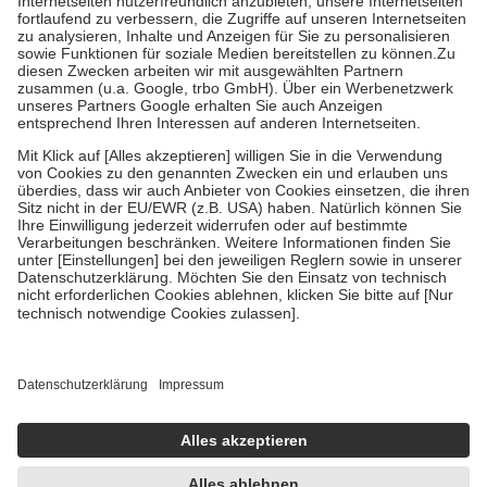
Diese Regeln gelten grundsätzlich auch für Online-Apotheken.
Bei Heilmitteln und häuslicher Krankenpflege beträgt die
Zuzahlung zehn Prozent der Kosten sowie zehn Euro je
Verordnung.
Um das Engagement der Versicherten für ihre eigene Gesundheit
zu stärken und die besondere Stellung der Familie zu unterstützen,
fallen
keine Zuzahlungen
an bei:
• Kindern und Jugendlichen bis zum vollendeten 18. Lebensjahr
mit Ausnahme der Fahrkosten
• Untersuchungen zur Vorsorge und Früherkennung, die von der
GKV getragen werden
• empfohlenen Schutzimpfungen
• Harn- und Blutteststreifen
Wir nutzen Trusted Shops als unabhängigen Dienstleister für die
Einholung von Bewertungen. Trusted Shops hat Maßnahmen
getroffen, um sicherzustellen, dass es sich um echte Bewertungen
handelt. Mehr Informationen findest du hier:
https://help.etrusted.com/hc/de/articles/4419944605341
Einige Bilder und Inhalte wurden unter Zuhilfenahme künstlicher