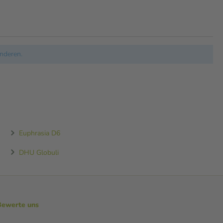
nderen.
Euphrasia D6
DHU Globuli
Bewerte uns