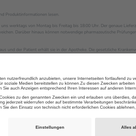
und Produktinformationen lesen.
i uns werktags von Montag bis Freitag bis 18:00 Uhr. Der genaue Liefer
ichen. Darüber hinaus können notwendige pharmazeutische Prüfungen, die
aus und der Patient erhält sie in der Apotheke. Die gesetzliche Kranken
ent des Abgabepreises,
mindestens
jedoch
fünf Euro
und
höchstens ze
zehn Prozent der Kosten sowie zehn Euro je Verordnung.
ärken und die besondere Stellung der Familie zu unterstützen, fallen
k
 Ausnahme der Fahrkosten
V getragen werden
inholung von Bewertungen. Trusted Shops hat Maßnahmen getroffen, um 
les/4419944605341