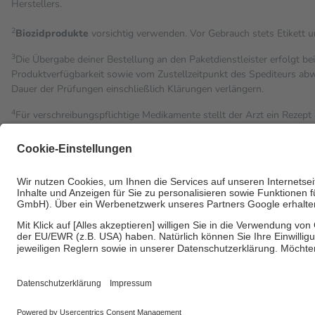
Herstellers.
2
Biozidprodukte
vorsichtig verwenden. Vor Gebrauch stets Etikett 
3
Die Übergabe deiner Bestellung an den Paketdienstleister erfolgt be
Produktverfügbarkeit sowie vom Zustellzeitpunkt des Spediteurs abwe
Dauer der Prüfungen einschließlich Klärungen verlängern.
4
Für verschreibungspflichtige Medikamente stellt der Arzt ein Rezept 
trägt einen Teil davon als Zuzahlung mit.
Grundsätzlich leisten Mitglieder Zuzahlungen in Höhe von zehn Proz
Leistung zu entrichten.
Diese Regeln gelten grundsätzlich auch für Online-Apotheken.
Bei Heilmitteln und häuslicher Krankenpflege beträgt die Zuzahlung 
Um das Engagement der Versicherten für ihre eigene Gesundheit zu st
• Kindern und Jugendlichen bis zum vollendeten 18. Lebensjahr mit
• Untersuchungen zur Vorsorge und Früherkennung, die von der GK
• empfohlenen Schutzimpfungen
• Harn- und Blutteststreifen
Wir nutzen Trusted Shops als unabhängigen Dienstleister für die E
Informationen findest du hier: https://help.etrusted.com/hc/de/artic