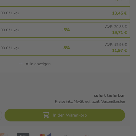
13,45 €
00 € / 1 kg)
AVP:
20,85 €
-5%
00 € / 1 kg)
19,71 €
AVP:
12,95 €
-8%
00 € / 1 kg)
11,97 €
Alle anzeigen
sofort lieferbar
Preise inkl. MwSt. ggf. zzgl. Versandkosten
In den Warenkorb