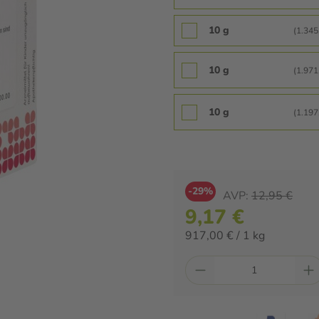
10 g
(1.345,
10 g
(1.971,
10 g
(1.197,
-29%
AVP:
12,95 €
9,17 €
917,00 € / 1 kg