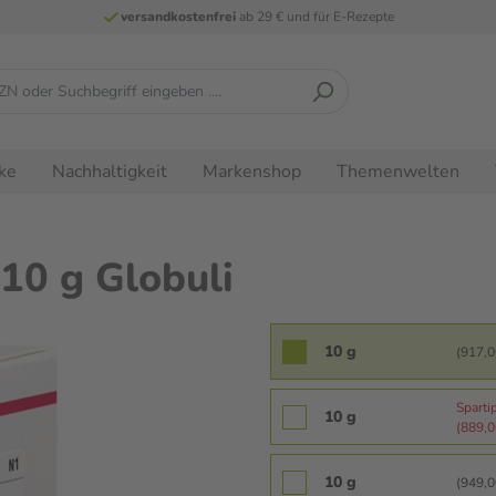
versandkostenfrei
ab 29 € und für E-Rezepte
ke
Nachhaltigkeit
Markenshop
Themenwelten
10 g Globuli
10 g
(917,00
Sparti
10 g
(889,00
10 g
(949,00