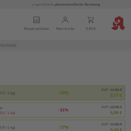
persönliche
pharmazeutische Beratung
Rezept einlösen
Mein Konto
0,00 €
Vorteile
AVP:
12,95 €
-29%
 € / 1 kg)
9,17 €
AVP:
12,95 €
pp
-31%
8,89 €
 € / 1 kg)
AVP:
12,95 €
-27%
 € / 1 kg)
9,49 €