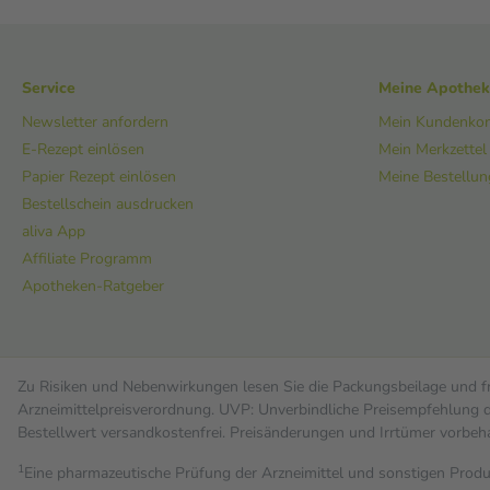
Service
Meine Apothe
Newsletter anfordern
Mein Kundenko
E-Rezept einlösen
Mein Merkzettel
Papier Rezept einlösen
Meine Bestellu
Bestellschein ausdrucken
aliva App
Affiliate Programm
Apotheken-Ratgeber
Zu Risiken und Nebenwirkungen lesen Sie die Packungsbeilage und fra
Arzneimittelpreisverordnung. UVP: Unverbindliche Preisempfehlung de
Bestell­wert versand­kosten­frei. Preisänderungen und Irrtümer vorbeh
1
Eine pharmazeutische Prüfung der Arzneimittel und sonstigen Pro