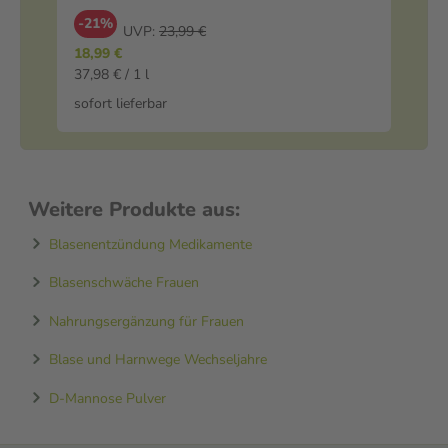
-21%
-
UVP:
23,99 €
18,99 €
12
37,98 € / 1 l
416
sofort lieferbar
sof
Weitere Produkte aus:
Blasenentzündung Medikamente
Blasenschwäche Frauen
Nahrungsergänzung für Frauen
Blase und Harnwege Wechseljahre
D-Mannose Pulver