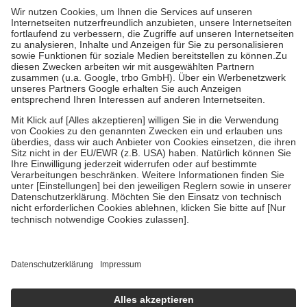
höchstens zehn Euro.
Es sind jedoch nie mehr als die
tatsächlichen Kosten der Leistung zu entrichten.
Diese Regeln gelten grundsätzlich auch für Online-Apotheken.
Bei Heilmitteln und häuslicher Krankenpflege beträgt die
Zuzahlung zehn Prozent der Kosten sowie zehn Euro je
Verordnung.
Um das Engagement der Versicherten für ihre eigene Gesundheit
zu stärken und die besondere Stellung der Familie zu unterstützen,
fallen
keine Zuzahlungen
an bei:
• Kindern und Jugendlichen bis zum vollendeten 18. Lebensjahr
mit Ausnahme der Fahrkosten
• Untersuchungen zur Vorsorge und Früherkennung, die von der
GKV getragen werden
• empfohlenen Schutzimpfungen
• Harn- und Blutteststreifen
Wir nutzen Trusted Shops als unabhängigen Dienstleister für die
Einholung von Bewertungen. Trusted Shops hat Maßnahmen
getroffen, um sicherzustellen, dass es sich um echte Bewertungen
handelt. Mehr Informationen findest du hier:
https://help.etrusted.com/hc/de/articles/4419944605341