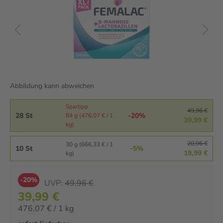
Abbildung kann abweichen
Spartipp
49,96 €
28 St
-20%
84 g (476,07 € / 1
39,99 €
kg)
20,96 €
30 g (666,33 € / 1
10 St
-5%
19,99 €
kg)
-20%
UVP:
49,96 €
39,99 €
476,07 € / 1 kg