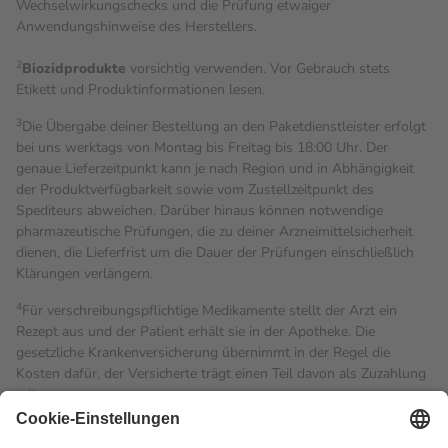
Wechselwirkungschecks und die Prüfung etwaiger
Anwendungshinweise des Herstellers.
2
Biozidprodukte
vorsichtig verwenden. Vor Gebrauch stets
Etikett und Produktinformationen lesen.
3
Die Übergabe deiner Bestellung an den Paketdienstleister erfolgt
bei uns werktags von Montag bis Freitag bis 18:00 Uhr. Der
genaue Lieferzeitpunkt kann je nach Region und in Abhängigkeit
der Produktverfügbarkeit sowie vom Zustellzeitpunkt des
Spediteurs abweichen. Darüber hinaus können notwendige
pharmazeutische Prüfungen, die zu deiner Arzneimittelsicherheit
dienen, die Lieferfrist um die Dauer der Prüfungen einschließlich
Klärungen verlängern.
4
Für verschreibungspflichtige Medikamente stellt der Arzt ein
Rezept aus und der Patient erhält sie in der Apotheke. Die
gesetzliche Krankenversicherung übernimmt in der Regel die
Kosten dafür, der Versicherte trägt einen Teil davon als Zuzahlung
mit.
Grundsätzlich leisten Mitglieder Zuzahlungen in Höhe von zehn
Prozent des Abgabepreises,
mindestens
jedoch
fünf Euro
und