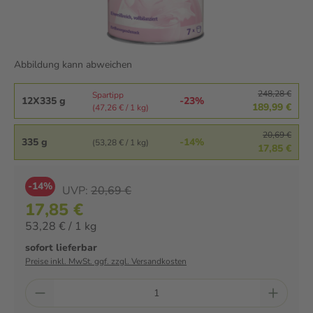
Abbildung kann abweichen
248,28 €
Spartipp
12X335 g
-23%
189,99 €
(47,26 € / 1 kg)
20,69 €
335 g
-14%
(53,28 € / 1 kg)
17,85 €
-14%
UVP:
20,69 €
17,85 €
53,28 € / 1 kg
sofort lieferbar
Preise inkl. MwSt. ggf. zzgl. Versandkosten