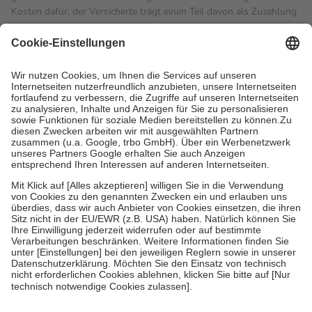
Kosten dafür, der Versicherte trägt einen Teil davon als Zuzahlung
mit.
Grundsätzlich leisten Mitglieder Zuzahlungen in Höhe von zehn
Prozent des Abgabepreises,
mindestens
jedoch
fünf Euro
und
höchstens zehn Euro.
Es sind jedoch nie mehr als die
tatsächlichen Kosten der Leistung zu entrichten.
Diese Regeln gelten grundsätzlich auch für Online-Apotheken.
Bei Heilmitteln und häuslicher Krankenpflege beträgt die
Zuzahlung zehn Prozent der Kosten sowie zehn Euro je
Verordnung.
Um das Engagement der Versicherten für ihre eigene Gesundheit
zu stärken und die besondere Stellung der Familie zu unterstützen,
fallen
keine Zuzahlungen
an bei:
• Kindern und Jugendlichen bis zum vollendeten 18. Lebensjahr
mit Ausnahme der Fahrkosten
• Untersuchungen zur Vorsorge und Früherkennung, die von der
GKV getragen werden
• empfohlenen Schutzimpfungen
• Harn- und Blutteststreifen
Wir nutzen Trusted Shops als unabhängigen Dienstleister für die