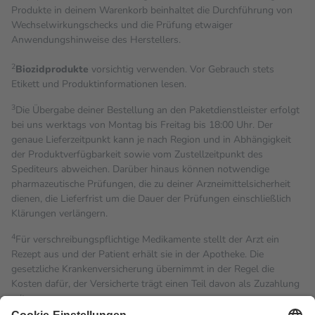
Produkte in deinem Warenkorb beinhaltet die Durchführung von
Wechselwirkungschecks und die Prüfung etwaiger
Anwendungshinweise des Herstellers.
2
Biozidprodukte
vorsichtig verwenden. Vor Gebrauch stets
Etikett und Produktinformationen lesen.
3
Die Übergabe deiner Bestellung an den Paketdienstleister erfolgt
bei uns werktags von Montag bis Freitag bis 18:00 Uhr. Der
genaue Lieferzeitpunkt kann je nach Region und in Abhängigkeit
der Produktverfügbarkeit sowie vom Zustellzeitpunkt des
Spediteurs abweichen. Darüber hinaus können notwendige
pharmazeutische Prüfungen, die zu deiner Arzneimittelsicherheit
dienen, die Lieferfrist um die Dauer der Prüfungen einschließlich
Klärungen verlängern.
4
Für verschreibungspflichtige Medikamente stellt der Arzt ein
Rezept aus und der Patient erhält sie in der Apotheke. Die
gesetzliche Krankenversicherung übernimmt in der Regel die
Kosten dafür, der Versicherte trägt einen Teil davon als Zuzahlung
mit.
Grundsätzlich leisten Mitglieder Zuzahlungen in Höhe von zehn