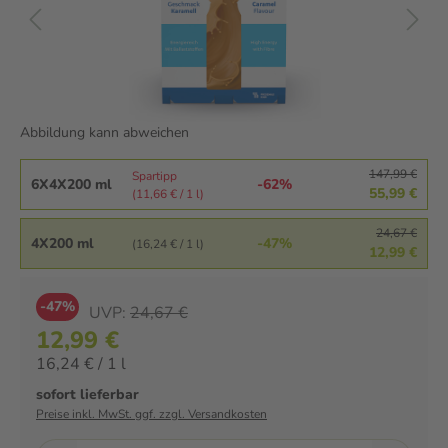
Abbildung kann abweichen
147,99 €
Spartipp
6X4X200 ml
-62%
55,99 €
(11,66 € / 1 l)
24,67 €
4X200 ml
-47%
(16,24 € / 1 l)
12,99 €
-47%
UVP:
24,67 €
12,99 €
16,24 € / 1 l
sofort lieferbar
Preise inkl. MwSt. ggf. zzgl. Versandkosten