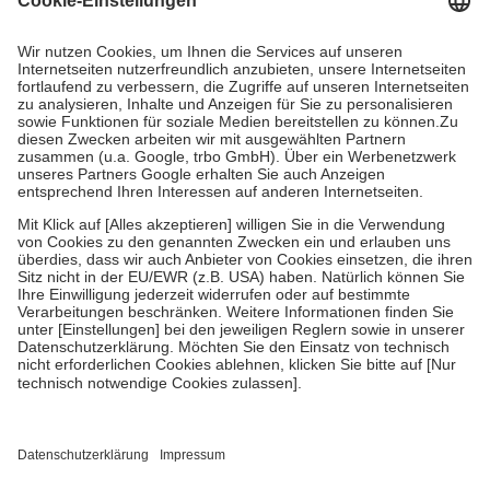
Prozent des Abgabepreises,
mindestens
jedoch
fünf Euro
und
höchstens zehn Euro.
Es sind jedoch nie mehr als die
tatsächlichen Kosten der Leistung zu entrichten.
Diese Regeln gelten grundsätzlich auch für Online-Apotheken.
Bei Heilmitteln und häuslicher Krankenpflege beträgt die
Zuzahlung zehn Prozent der Kosten sowie zehn Euro je
Verordnung.
Um das Engagement der Versicherten für ihre eigene Gesundheit
zu stärken und die besondere Stellung der Familie zu unterstützen,
fallen
keine Zuzahlungen
an bei:
• Kindern und Jugendlichen bis zum vollendeten 18. Lebensjahr
mit Ausnahme der Fahrkosten
• Untersuchungen zur Vorsorge und Früherkennung, die von der
GKV getragen werden
• empfohlenen Schutzimpfungen
• Harn- und Blutteststreifen
Wir nutzen Trusted Shops als unabhängigen Dienstleister für die
Einholung von Bewertungen. Trusted Shops hat Maßnahmen
getroffen, um sicherzustellen, dass es sich um echte Bewertungen
handelt. Mehr Informationen findest du hier: