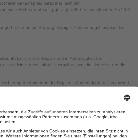
Apothekenverkaufspreis berechnet nach der
chriebene Mehrwertsteuer, ggf. zzgl. 4,95 € Versandkosten. Ab 29 €
rkungschecks und die Prüfung etwaiger Anwendungshinweise des
zeitpunkt kann je nach Region und in Abhängigkeit der
 zu deiner Arzneimittelsicherheit dienen, die Lieferfrist um die
versicherung übernimmt in der Regel die Kosten dafür, der Versicherte
hn Euro.
Es sind jedoch nie mehr als die tatsächlichen Kosten der
eine Zuzahlungen
an bei: