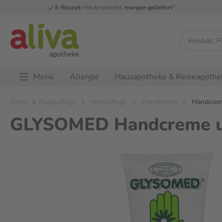
3
E-Rezept:
Heute bestellt,
morgen geliefert
Menü
Allergie
Hausapotheke & Reiseapothe
Hand- & Nagelpflege
Handpflege
Handcreme
Handcrem
GLYSOMED Handcreme un