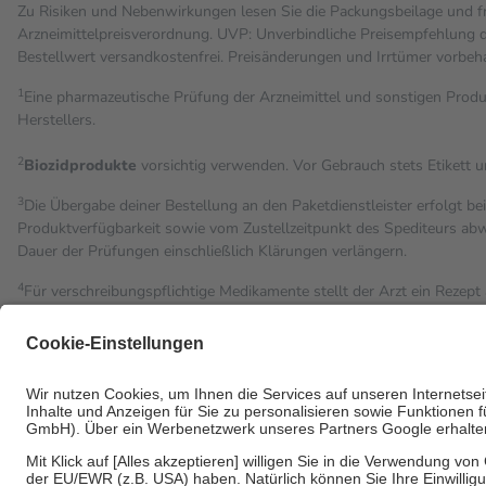
Zu Risiken und Nebenwirkungen lesen Sie die Packungsbeilage und fra
Arzneimittelpreisverordnung. UVP: Unverbindliche Preisempfehlung de
Bestell­wert versand­kosten­frei. Preisänderungen und Irrtümer vorbeh
1
Eine pharmazeutische Prüfung der Arzneimittel und sonstigen Pro
Herstellers.
2
Biozidprodukte
vorsichtig verwenden. Vor Gebrauch stets Etikett 
3
Die Übergabe deiner Bestellung an den Paketdienstleister erfolgt be
Produktverfügbarkeit sowie vom Zustellzeitpunkt des Spediteurs abwe
Dauer der Prüfungen einschließlich Klärungen verlängern.
4
Für verschreibungspflichtige Medikamente stellt der Arzt ein Rezept 
trägt einen Teil davon als Zuzahlung mit.
Grundsätzlich leisten Mitglieder Zuzahlungen in Höhe von zehn Proz
Leistung zu entrichten.
Diese Regeln gelten grundsätzlich auch für Online-Apotheken.
Bei Heilmitteln und häuslicher Krankenpflege beträgt die Zuzahlung 
Um das Engagement der Versicherten für ihre eigene Gesundheit zu st
• Kindern und Jugendlichen bis zum vollendeten 18. Lebensjahr mit
• Untersuchungen zur Vorsorge und Früherkennung, die von der GK