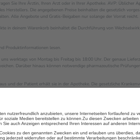
gen Sie Ihre Ärztin, Ihren Arzt oder in Ihrer Apotheke. AVP: Üblicher 
s Herstellers. Die angegebenen Preise beinhalten die gesetzlich vorges
alten. Alle Angebote und Gratis-Beigaben nur solange der Vorrat reicht.
dukte in deinem Warenkorb beinhaltet die Durchführung von Wechselwi
und Produktinformationen lesen.
i uns werktags von Montag bis Freitag bis 18:00 Uhr. Der genaue Liefer
ichen. Darüber hinaus können notwendige pharmazeutische Prüfungen, die
aus und der Patient erhält sie in der Apotheke. Die gesetzliche Kranken
ent des Abgabepreises,
mindestens
jedoch
fünf Euro
und
höchstens ze
zehn Prozent der Kosten sowie zehn Euro je Verordnung.
ärken und die besondere Stellung der Familie zu unterstützen, fallen
k
 Ausnahme der Fahrkosten
V getragen werden