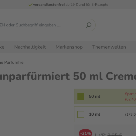
versandkostenfrei
ab 29 € und für E-Rezepte
ke
Nachhaltigkeit
Markenshop
Themenwelten
e Parfümfrei
parfürmiert 50 ml Crem
Sparti
50 ml
(62,40 
10 ml
(173,00
-21%
UVP:
3,95 €