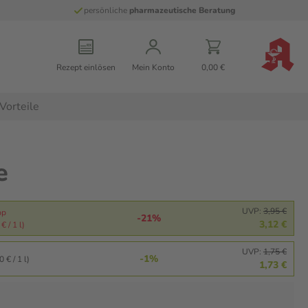
persönliche
pharmazeutische Beratung
Rezept einlösen
Mein Konto
0,00 €
Vorteile
e
UVP:
3,95 €
pp
-21%
3,12 €
€ / 1 l)
UVP:
1,75 €
-1%
 € / 1 l)
1,73 €