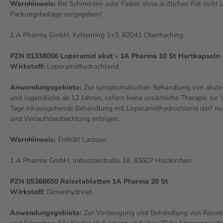
Warnhinweis:
Bei Schmerzen oder Fieber ohne ärztlichen Rat nicht 
-52%
AVP:
14,49 €
Packungsbeilage vorgegeben!
6,99 €
0,35 € / 1 St
fügbar in 1-2
1 A Pharma GmbH, Keltenring 1+3, 82041 Oberhaching
voraussichtlich verfügbar in 1-2
Wochen
PZN 01338066 Loperamid akut - 1A Pharma 10 St Hartkapseln
Wirkstoff:
Loperamidhydrochlorid.
Anwendungsgebiete:
Zur symptomatischen Behandlung von akuten
und Jugendliche ab 12 Jahren, sofern keine ursächliche Therapie zur 
Tage hinausgehende Behandlung mit Loperamidhydrochlorid darf nur
und Verlaufsbeobachtung erfolgen.
Warnhinweis:
Enthält Lactose.
1 A Pharma GmbH, Industriestraße 18, 83607 Holzkirchen
PZN 05368650 Reisetabletten 1A Pharma 20 St
Wirkstoff:
Dimenhydrinat.
Anwendungsgebiete:
Zur Vorbeugung und Behandlung von Reisekra