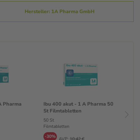
Hersteller: 1A Pharma GmbH
 A Pharma
Ibu 400 akut - 1 A Pharma 50
Re
St Filmtabletten
St
50 St
20
Filmtabletten
Tab
-30%
-
AVP:
10,42 €