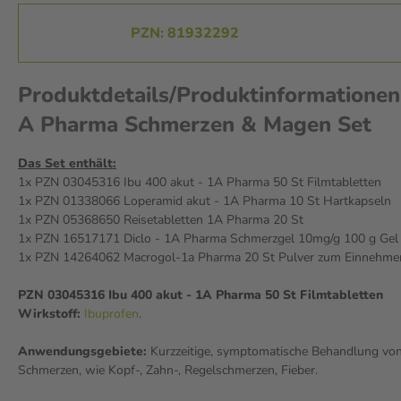
PZN: 81932292
Produktdetails/Produktinformatione
A Pharma Schmerzen & Magen Set
Das Set enthält:
1x PZN 03045316 Ibu 400 akut - 1A Pharma 50 St Filmtabletten
1x PZN 01338066 Loperamid akut - 1A Pharma 10 St Hartkapseln
1x PZN 05368650 Reisetabletten 1A Pharma 20 St
1x PZN 16517171 Diclo - 1A Pharma Schmerzgel 10mg/g 100 g Gel
1x PZN 14264062 Macrogol-1a Pharma 20 St Pulver zum Einnehme
PZN 03045316 Ibu 400 akut - 1A Pharma 50 St Filmtabletten
-1 A Pharma 20
Macrogol -1 A Pharma Pulver
Wirkstoff:
Ibuprofen
.
zur Herstellung einer Lösung
zum Einnehmen 20 St Pulver
20 St
Anwendungsgebiete:
Kurzzeitige, symptomatische Behandlung von 
zur Herstellung einer Lösung
Pulver zur Herstellung einer Lösung
Schmerzen, wie Kopf-, Zahn-, Regelschmerzen, Fieber.
zum Einnehmen
zum Einnehmen
€