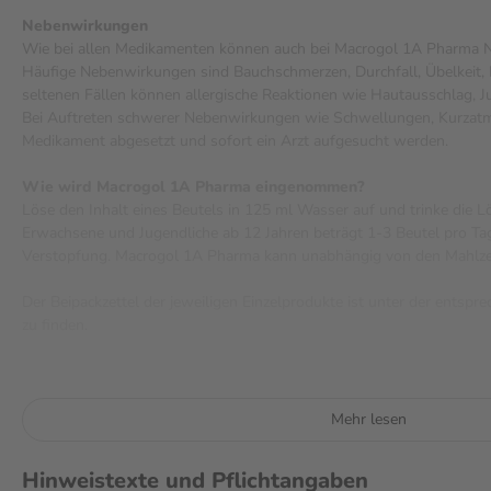
Nebenwirkungen
Wie bei allen Medikamenten können auch bei Macrogol 1A Pharma N
Häufige Nebenwirkungen sind Bauchschmerzen, Durchfall, Übelkeit,
seltenen Fällen können allergische Reaktionen wie Hautausschlag, J
Bei Auftreten schwerer Nebenwirkungen wie Schwellungen, Kurzatmi
Medikament abgesetzt und sofort ein Arzt aufgesucht werden.
Wie wird Macrogol 1A Pharma eingenommen?
Löse den Inhalt eines Beutels in 125 ml Wasser auf und trinke die L
Erwachsene und Jugendliche ab 12 Jahren beträgt 1-3 Beutel pro Tag
Verstopfung. Macrogol 1A Pharma kann unabhängig von den Mahlz
Der Beipackzettel der jeweiligen Einzelprodukte ist unter der ents
zu finden.
Mehr lesen
Hinweistexte und Pflichtangaben