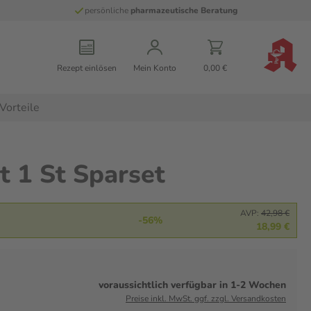
persönliche
pharmazeutische Beratung
Rezept einlösen
Mein Konto
0,00 €
Vorteile
 1 St Sparset
AVP:
42,98 €
-56%
18,99 €
voraussichtlich verfügbar in 1-2 Wochen
Preise inkl. MwSt. ggf. zzgl. Versandkosten