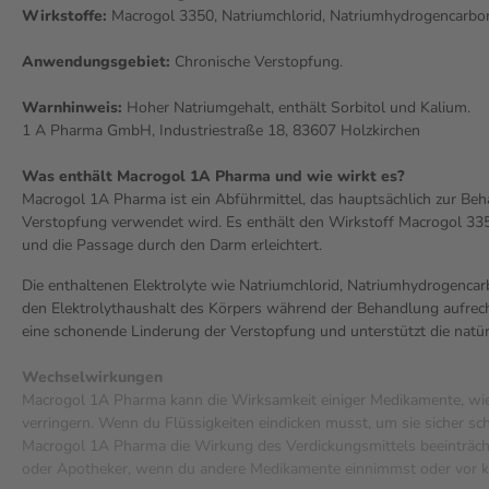
Wirkstoffe:
Macrogol 3350, Natriumchlorid, Natriumhydrogencarbon
Anwendungsgebiet:
Chronische Verstopfung.
Warnhinweis:
Hoher Natriumgehalt, enthält Sorbitol und Kalium.
1 A Pharma GmbH, Industriestraße 18, 83607 Holzkirchen
Was enthält Macrogol 1A Pharma und wie wirkt es?
Macrogol 1A Pharma ist ein Abführmittel, das hauptsächlich zur Be
Verstopfung verwendet wird. Es enthält den Wirkstoff Macrogol 335
und die Passage durch den Darm erleichtert.
Die enthaltenen Elektrolyte wie Natriumchlorid, Natriumhydrogencar
den Elektrolythaushalt des Körpers während der Behandlung aufrech
eine schonende Linderung der Verstopfung und unterstützt die natür
Wechselwirkungen
Macrogol 1A Pharma kann die Wirksamkeit einiger Medikamente, wie 
verringern. Wenn du Flüssigkeiten eindicken musst, um sie sicher s
Macrogol 1A Pharma die Wirkung des Verdickungsmittels beeinträcht
oder Apotheker, wenn du andere Medikamente einnimmst oder vor 