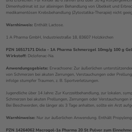
und Erbrechen. Für Kinder ab 6 Jahren und über 30 kg Körpergewich
Dimenhydrinat ist zur alleinigen Behandlung von Übelkeit und Erbre
medikamentösen Krebsbehandlung (Zytostatika-Therapie) nicht geeig
Warnhinweis:
Enthält Lactose.
1 A Pharma GmbH, Industriestraße 18, 83607 Holzkirchen
PZN 16517171 Diclo - 1A Pharma Schmerzgel 10mg/g 100 g Ge
Wirkstoff:
Diclofenac-Na.
Anwendungsgebiete:
Erwachsene: Zur äußerlichen unterstützend
von Schmerzen bei akuten Zerrungen, Verstauchungen oder Prellunge
infolge stumpfer Traumen, z. B. Sportverletzungen.
Jugendliche über 14 Jahre: Zur Kurzzeitbehandlung, zur lokalen, s
Schmerzen bei akuten Prellungen, Zerrungen oder Verstauchungen i
Bei Beschwerden, die länger als 3 Tage anhalten, sollte ein Arzt auf
Warnhinweise:
Nur zur äußerlichen Anwendung. Enthält Propylengl
PZN 14264062 Macrogol-1a Pharma 20 St Pulver zum Einnehme