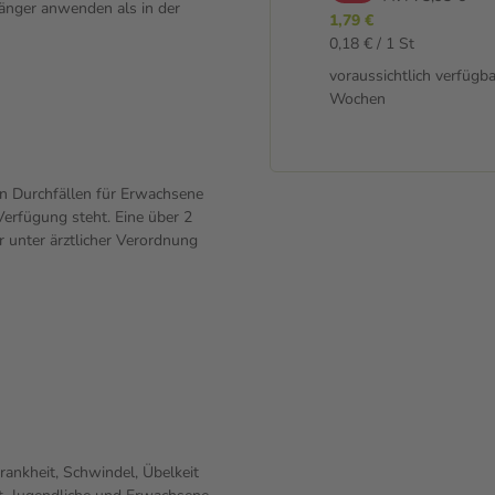
länger anwenden als in der
3,99 €
1,79 €
39,90 € / 1 kg
0,18 € / 1 St
voraussichtlich verfügbar in 1-2
voraussichtlich verfügba
Wochen
Wochen
 Durchfällen für Erwachsene
Verfügung steht. Eine über 2
 unter ärztlicher Verordnung
nkheit, Schwindel, Übelkeit