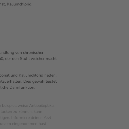
at, Kaliumchlorid.
handlung von chronischer
0, der den Stuhl weicher macht
bonat und Kaliumchlorid helfen,
tzuerhalten. Dies gewährleistet
liche Darmfunktion.
beispielsweise Antiepileptika,
chlucken zu können, kann
igen. Informiere deinen Arzt
kurzem eingenommen hast.