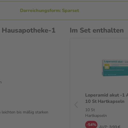
Darreichungsform: Sparset
n Hausapotheke-1
Im Set enthalten
n
Diclo -1 A Pharma Schmerzgel
Loperamid akut -1
10 mg/g 100 g Gel
10 St Hartkapseln
100 g
10 St
leichten bis mäßig starken
Gel
Hartkapseln
-58%
-54%
AVP:
9,45 €
AVP:
3,93 €