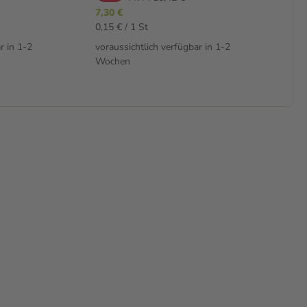
7,30 €
3,1
0,15 € / 1 St
0,1
r in 1-2
voraussichtlich verfügbar in 1-2
vor
Wochen
Wo