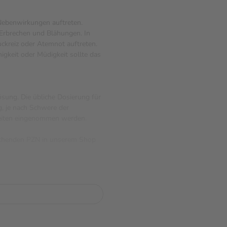
ebenwirkungen auftreten.
 Erbrechen und Blähungen. In
uckreiz oder Atemnot auftreten.
gkeit oder Müdigkeit sollte das
ösung. Die übliche Dosierung für
, je nach Schwere der
eiten eingenommen werden.
prechenden PZN in unserem Shop