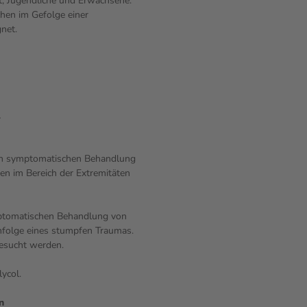
t, Jugendliche und Erwachsene.
chen im Gefolge einer
net.
l
en symptomatischen Behandlung
n im Bereich der Extremitäten
ymptomatischen Behandlung von
nfolge eines stumpfen Traumas.
gesucht werden.
ycol.
n