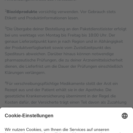
2
Biozidprodukte
vorsichtig verwenden. Vor Gebrauch stets
Etikett und Produktinformationen lesen.
3
Die Übergabe deiner Bestellung an den Paketdienstleister erfolgt
bei uns werktags von Montag bis Freitag bis 18:00 Uhr. Der
genaue Lieferzeitpunkt kann je nach Region und in Abhängigkeit
der Produktverfügbarkeit sowie vom Zustellzeitpunkt des
Spediteurs abweichen. Darüber hinaus können notwendige
pharmazeutische Prüfungen, die zu deiner Arzneimittelsicherheit
dienen, die Lieferfrist um die Dauer der Prüfungen einschließlich
Klärungen verlängern.
4
Für verschreibungspflichtige Medikamente stellt der Arzt ein
Rezept aus und der Patient erhält sie in der Apotheke. Die
gesetzliche Krankenversicherung übernimmt in der Regel die
Kosten dafür, der Versicherte trägt einen Teil davon als Zuzahlung
mit.
Grundsätzlich leisten Mitglieder Zuzahlungen in Höhe von zehn
Prozent des Abgabepreises,
mindestens
jedoch
fünf Euro
und
höchstens zehn Euro.
Es sind jedoch nie mehr als die