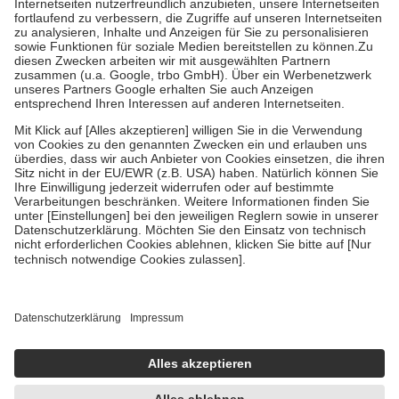
tatsächlichen Kosten der Leistung zu entrichten.
Diese Regeln gelten grundsätzlich auch für Online-Apotheken.
Bei Heilmitteln und häuslicher Krankenpflege beträgt die
Zuzahlung zehn Prozent der Kosten sowie zehn Euro je
Verordnung.
Um das Engagement der Versicherten für ihre eigene Gesundheit
zu stärken und die besondere Stellung der Familie zu unterstützen,
fallen
keine Zuzahlungen
an bei:
• Kindern und Jugendlichen bis zum vollendeten 18. Lebensjahr
mit Ausnahme der Fahrkosten
• Untersuchungen zur Vorsorge und Früherkennung, die von der
GKV getragen werden
• empfohlenen Schutzimpfungen
• Harn- und Blutteststreifen
Wir nutzen Trusted Shops als unabhängigen Dienstleister für die
Einholung von Bewertungen. Trusted Shops hat Maßnahmen
getroffen, um sicherzustellen, dass es sich um echte Bewertungen
handelt. Mehr Informationen findest du hier:
https://help.etrusted.com/hc/de/articles/4419944605341
Einige Bilder und Inhalte wurden unter Zuhilfenahme künstlicher