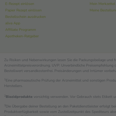
E-Rezept einlösen
Mein Merkzettel
Papier Rezept einlösen
Meine Bestellu
Bestellschein ausdrucken
aliva App
Affiliate Programm
Apotheken-Ratgeber
Zu Risiken und Nebenwirkungen lesen Sie die Packungsbeilage und fra
Arzneimittelpreisverordnung. UVP: Unverbindliche Preisempfehlung de
Bestell­wert versand­kosten­frei. Preisänderungen und Irrtümer vorbeh
1
Eine pharmazeutische Prüfung der Arzneimittel und sonstigen Pro
Herstellers.
2
Biozidprodukte
vorsichtig verwenden. Vor Gebrauch stets Etikett 
3
Die Übergabe deiner Bestellung an den Paketdienstleister erfolgt be
Produktverfügbarkeit sowie vom Zustellzeitpunkt des Spediteurs abwe