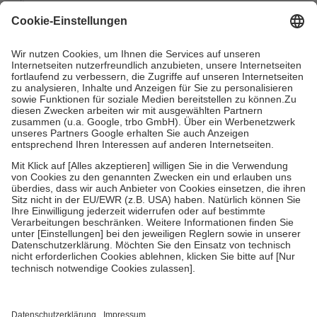
mit.
Grundsätzlich leisten Mitglieder Zuzahlungen in Höhe von zehn
Prozent des Abgabepreises,
mindestens
jedoch
fünf Euro
und
höchstens zehn Euro.
Es sind jedoch nie mehr als die
tatsächlichen Kosten der Leistung zu entrichten.
Diese Regeln gelten grundsätzlich auch für Online-Apotheken.
Bei Heilmitteln und häuslicher Krankenpflege beträgt die
Zuzahlung zehn Prozent der Kosten sowie zehn Euro je
Verordnung.
Um das Engagement der Versicherten für ihre eigene Gesundheit
zu stärken und die besondere Stellung der Familie zu unterstützen,
fallen
keine Zuzahlungen
an bei:
• Kindern und Jugendlichen bis zum vollendeten 18. Lebensjahr
mit Ausnahme der Fahrkosten
• Untersuchungen zur Vorsorge und Früherkennung, die von der
GKV getragen werden
• empfohlenen Schutzimpfungen
• Harn- und Blutteststreifen
Wir nutzen Trusted Shops als unabhängigen Dienstleister für die
Einholung von Bewertungen. Trusted Shops hat Maßnahmen
getroffen, um sicherzustellen, dass es sich um echte Bewertungen