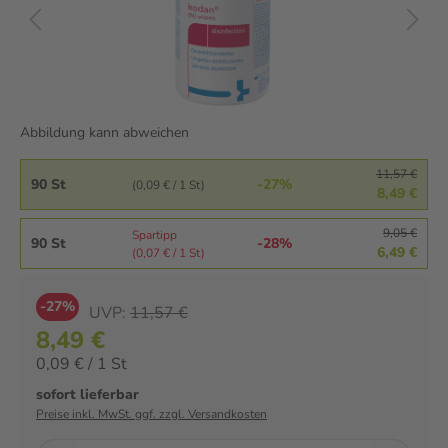
Abbildung kann abweichen
11,57 €
90 St
-27%
(0,09 € / 1 St)
8,49 €
9,05 €
Spartipp
90 St
-28%
6,49 €
(0,07 € / 1 St)
-27%
UVP:
11,57 €
8,49 €
0,09 € / 1 St
sofort lieferbar
Preise inkl. MwSt. ggf. zzgl. Versandkosten