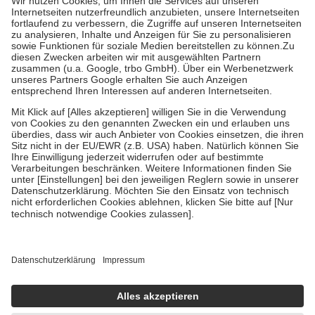
tatsächlichen Kosten der Leistung zu entrichten.
Diese Regeln gelten grundsätzlich auch für Online-Apotheken.
Bei Heilmitteln und häuslicher Krankenpflege beträgt die
Zuzahlung zehn Prozent der Kosten sowie zehn Euro je
Verordnung.
Um das Engagement der Versicherten für ihre eigene Gesundheit
zu stärken und die besondere Stellung der Familie zu unterstützen,
fallen
keine Zuzahlungen
an bei:
• Kindern und Jugendlichen bis zum vollendeten 18. Lebensjahr
mit Ausnahme der Fahrkosten
• Untersuchungen zur Vorsorge und Früherkennung, die von der
GKV getragen werden
• empfohlenen Schutzimpfungen
• Harn- und Blutteststreifen
Wir nutzen Trusted Shops als unabhängigen Dienstleister für die
Einholung von Bewertungen. Trusted Shops hat Maßnahmen
getroffen, um sicherzustellen, dass es sich um echte Bewertungen
handelt. Mehr Informationen findest du hier:
https://help.etrusted.com/hc/de/articles/4419944605341
Einige Bilder und Inhalte wurden unter Zuhilfenahme künstlicher