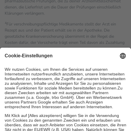
pharmazeutische Prüfungen, die zu deiner Arzneimittelsicherheit
dienen, die Lieferfrist um die Dauer der Prüfungen einschließlich
Klärungen verlängern.
4
Für verschreibungspflichtige Medikamente stellt der Arzt ein
Rezept aus und der Patient erhält sie in der Apotheke. Die
gesetzliche Krankenversicherung übernimmt in der Regel die
Kosten dafür, der Versicherte trägt einen Teil davon als Zuzahlung
mit.
Grundsätzlich leisten Mitglieder Zuzahlungen in Höhe von zehn
Prozent des Abgabepreises,
mindestens
jedoch
fünf Euro
und
höchstens zehn Euro.
Es sind jedoch nie mehr als die
tatsächlichen Kosten der Leistung zu entrichten.
Diese Regeln gelten grundsätzlich auch für Online-Apotheken.
Bei Heilmitteln und häuslicher Krankenpflege beträgt die
Zuzahlung zehn Prozent der Kosten sowie zehn Euro je
Verordnung.
Um das Engagement der Versicherten für ihre eigene Gesundheit
zu stärken und die besondere Stellung der Familie zu unterstützen,
fallen
keine Zuzahlungen
an bei:
• Kindern und Jugendlichen bis zum vollendeten 18. Lebensjahr
mit Ausnahme der Fahrkosten