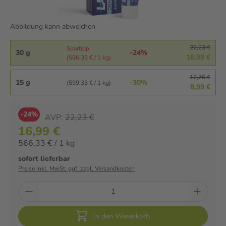
Abbildung kann abweichen
22,23 €
Spartipp
30 g
-24%
16,99 €
(566,33 € / 1 kg)
12,76 €
15 g
-30%
(599,33 € / 1 kg)
8,99 €
-24%
AVP:
22,23 €
16,99 €
566,33 € / 1 kg
sofort lieferbar
Preise inkl. MwSt. ggf. zzgl. Versandkosten
In den Warenkorb