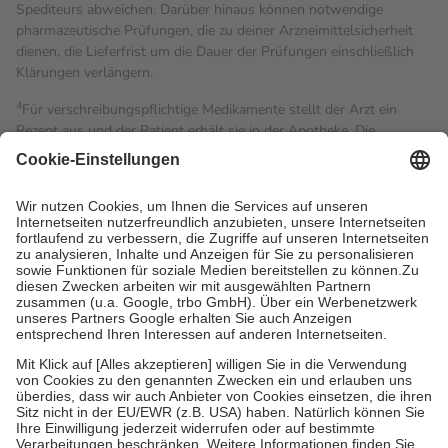
Spediteurs abweichen. Darüber hinaus können notwendige
pharmazeutische Prüfungen, die zu deiner Arzneimittelsicherheit
dienen, die Lieferfrist um die Dauer der Prüfungen einschließlich
Klärungen verlängern.
4
Für verschreibungspflichtige Medikamente stellt der Arzt ein
Rezept aus und der Patient erhält sie in der Apotheke. Die
gesetzliche Krankenversicherung übernimmt in der Regel die
Kosten dafür, der Versicherte trägt einen Teil davon als Zuzahlung
mit.
Grundsätzlich leisten Mitglieder Zuzahlungen in Höhe von zehn
Prozent des Abgabepreises,
mindestens
jedoch
fünf Euro
und
höchstens zehn Euro.
Es sind jedoch nie mehr als die
tatsächlichen Kosten der Leistung zu entrichten.
Diese Regeln gelten grundsätzlich auch für Online-Apotheken.
Bei Heilmitteln und häuslicher Krankenpflege beträgt die
Zuzahlung zehn Prozent der Kosten sowie zehn Euro je
Verordnung.
Um das Engagement der Versicherten für ihre eigene Gesundheit
zu stärken und die besondere Stellung der Familie zu unterstützen,
fallen
keine Zuzahlungen
an bei:
• Kindern und Jugendlichen bis zum vollendeten 18. Lebensjahr