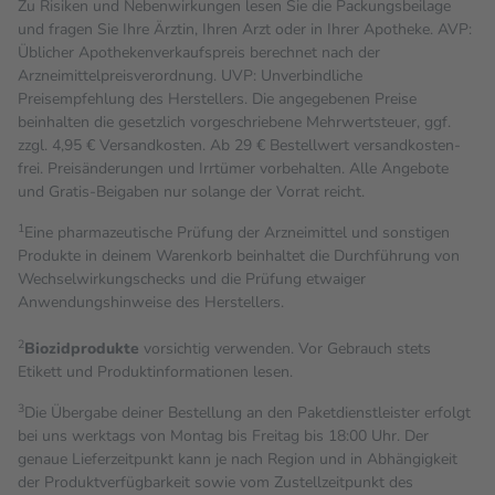
Zu Risiken und Nebenwirkungen lesen Sie die Packungsbeilage
und fragen Sie Ihre Ärztin, Ihren Arzt oder in Ihrer Apotheke. AVP:
Üblicher Apothekenverkaufspreis berechnet nach der
Arzneimittelpreisverordnung. UVP: Unverbindliche
Preisempfehlung des Herstellers. Die angegebenen Preise
beinhalten die gesetzlich vorgeschriebene Mehrwertsteuer, ggf.
zzgl. 4,95 € Versandkosten. Ab 29 € Bestell­wert versand­kosten­
frei. Preisänderungen und Irrtümer vorbehalten. Alle Angebote
und Gratis-Beigaben nur solange der Vorrat reicht.
1
Eine pharmazeutische Prüfung der Arzneimittel und sonstigen
Produkte in deinem Warenkorb beinhaltet die Durchführung von
Wechselwirkungschecks und die Prüfung etwaiger
Anwendungshinweise des Herstellers.
2
Biozidprodukte
vorsichtig verwenden. Vor Gebrauch stets
Etikett und Produktinformationen lesen.
3
Die Übergabe deiner Bestellung an den Paketdienstleister erfolgt
bei uns werktags von Montag bis Freitag bis 18:00 Uhr. Der
genaue Lieferzeitpunkt kann je nach Region und in Abhängigkeit
der Produktverfügbarkeit sowie vom Zustellzeitpunkt des