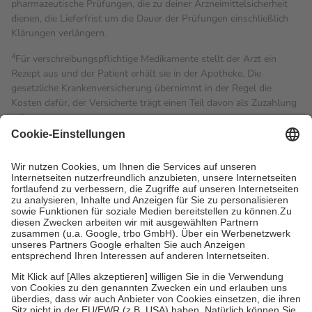
pharmazeutische Prüfungen, die zu deiner Arzneimittelsicherheit
dienen, die Lieferfrist um die Dauer der Prüfungen einschließlich
Klärungen verlängern.
4
Für verschreibungspflichtige Medikamente stellt der Arzt ein
Rezept aus und der Patient erhält sie in der Apotheke. Die
gesetzliche Krankenversicherung übernimmt in der Regel die
Kosten dafür, der Versicherte trägt einen Teil davon als Zuzahlung
mit.
Grundsätzlich leisten Mitglieder Zuzahlungen in Höhe von zehn
Prozent des Abgabepreises,
mindestens
jedoch
fünf Euro
und
höchstens zehn Euro.
Es sind jedoch nie mehr als die
tatsächlichen Kosten der Leistung zu entrichten.
Diese Regeln gelten grundsätzlich auch für Online-Apotheken.
Bei Heilmitteln und häuslicher Krankenpflege beträgt die
Zuzahlung zehn Prozent der Kosten sowie zehn Euro je
Verordnung.
Um das Engagement der Versicherten für ihre eigene Gesundheit
zu stärken und die besondere Stellung der Familie zu unterstützen,
fallen
keine Zuzahlungen
an bei:
• Kindern und Jugendlichen bis zum vollendeten 18. Lebensjahr
mit Ausnahme der Fahrkosten