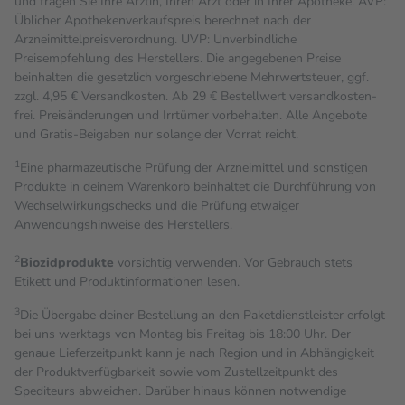
und fragen Sie Ihre Ärztin, Ihren Arzt oder in Ihrer Apotheke. AVP:
Üblicher Apothekenverkaufspreis berechnet nach der
Arzneimittelpreisverordnung. UVP: Unverbindliche
Preisempfehlung des Herstellers. Die angegebenen Preise
beinhalten die gesetzlich vorgeschriebene Mehrwertsteuer, ggf.
zzgl. 4,95 € Versandkosten. Ab 29 € Bestell­wert versand­kosten­
frei. Preisänderungen und Irrtümer vorbehalten. Alle Angebote
und Gratis-Beigaben nur solange der Vorrat reicht.
1
Eine pharmazeutische Prüfung der Arzneimittel und sonstigen
Produkte in deinem Warenkorb beinhaltet die Durchführung von
Wechselwirkungschecks und die Prüfung etwaiger
Anwendungshinweise des Herstellers.
2
Biozidprodukte
vorsichtig verwenden. Vor Gebrauch stets
Etikett und Produktinformationen lesen.
3
Die Übergabe deiner Bestellung an den Paketdienstleister erfolgt
bei uns werktags von Montag bis Freitag bis 18:00 Uhr. Der
genaue Lieferzeitpunkt kann je nach Region und in Abhängigkeit
der Produktverfügbarkeit sowie vom Zustellzeitpunkt des
Spediteurs abweichen. Darüber hinaus können notwendige