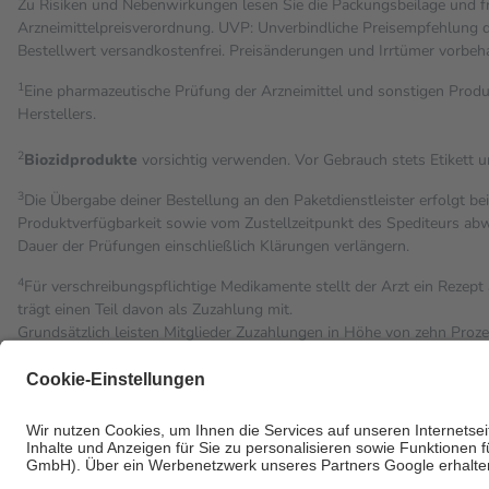
Zu Risiken und Nebenwirkungen lesen Sie die Packungsbeilage und fra
Arzneimittelpreisverordnung. UVP: Unverbindliche Preisempfehlung de
Bestell­wert versand­kosten­frei. Preisänderungen und Irrtümer vorbeh
1
Eine pharmazeutische Prüfung der Arzneimittel und sonstigen Pro
Herstellers.
2
Biozidprodukte
vorsichtig verwenden. Vor Gebrauch stets Etikett 
3
Die Übergabe deiner Bestellung an den Paketdienstleister erfolgt be
Produktverfügbarkeit sowie vom Zustellzeitpunkt des Spediteurs abwe
Dauer der Prüfungen einschließlich Klärungen verlängern.
4
Für verschreibungspflichtige Medikamente stellt der Arzt ein Rezept 
trägt einen Teil davon als Zuzahlung mit.
Grundsätzlich leisten Mitglieder Zuzahlungen in Höhe von zehn Proz
Leistung zu entrichten.
Diese Regeln gelten grundsätzlich auch für Online-Apotheken.
Bei Heilmitteln und häuslicher Krankenpflege beträgt die Zuzahlung 
Um das Engagement der Versicherten für ihre eigene Gesundheit zu st
• Kindern und Jugendlichen bis zum vollendeten 18. Lebensjahr mit
• Untersuchungen zur Vorsorge und Früherkennung, die von der GK