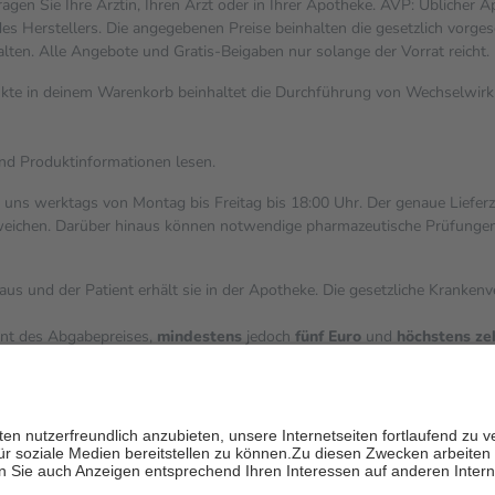
gen Sie Ihre Ärztin, Ihren Arzt oder in Ihrer Apotheke. AVP: Üblicher 
s Herstellers. Die angegebenen Preise beinhalten die gesetzlich vorges
alten. Alle Angebote und Gratis-Beigaben nur solange der Vorrat reicht.
dukte in deinem Warenkorb beinhaltet die Durchführung von Wechselwi
und Produktinformationen lesen.
i uns werktags von Montag bis Freitag bis 18:00 Uhr. Der genaue Liefer
ichen. Darüber hinaus können notwendige pharmazeutische Prüfungen, die
aus und der Patient erhält sie in der Apotheke. Die gesetzliche Kranken
ent des Abgabepreises,
mindestens
jedoch
fünf Euro
und
höchstens ze
zehn Prozent der Kosten sowie zehn Euro je Verordnung.
ärken und die besondere Stellung der Familie zu unterstützen, fallen
k
 Ausnahme der Fahrkosten
V getragen werden