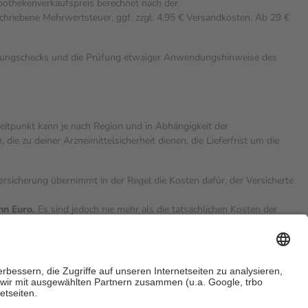
Apothekenverkaufspreis berechnet nach der
chriebene Mehrwertsteuer, ggf. zzgl. 4,95 € Versandkosten. Ab 29 €
rkungschecks und die Prüfung etwaiger Anwendungshinweise des
zeitpunkt kann je nach Region und in Abhängigkeit der
 zu deiner Arzneimittelsicherheit dienen, die Lieferfrist um die
versicherung übernimmt in der Regel die Kosten dafür, der Versicherte
hn Euro.
Es sind jedoch nie mehr als die tatsächlichen Kosten der
eine Zuzahlungen
an bei: