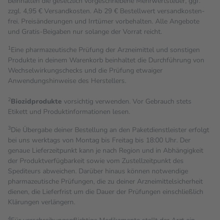
beinhalten die gesetzlich vorgeschriebene Mehrwertsteuer, ggf.
zzgl. 4,95 € Versandkosten. Ab 29 € Bestell­wert versand­kosten­
frei. Preisänderungen und Irrtümer vorbehalten. Alle Angebote
und Gratis-Beigaben nur solange der Vorrat reicht.
1
Eine pharmazeutische Prüfung der Arzneimittel und sonstigen
Produkte in deinem Warenkorb beinhaltet die Durchführung von
Wechselwirkungschecks und die Prüfung etwaiger
Anwendungshinweise des Herstellers.
2
Biozidprodukte
vorsichtig verwenden. Vor Gebrauch stets
Etikett und Produktinformationen lesen.
3
Die Übergabe deiner Bestellung an den Paketdienstleister erfolgt
bei uns werktags von Montag bis Freitag bis 18:00 Uhr. Der
genaue Lieferzeitpunkt kann je nach Region und in Abhängigkeit
der Produktverfügbarkeit sowie vom Zustellzeitpunkt des
Spediteurs abweichen. Darüber hinaus können notwendige
pharmazeutische Prüfungen, die zu deiner Arzneimittelsicherheit
dienen, die Lieferfrist um die Dauer der Prüfungen einschließlich
Klärungen verlängern.
4