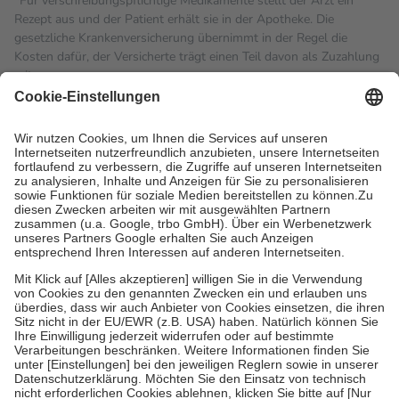
Für verschreibungspflichtige Medikamente stellt der Arzt ein
Rezept aus und der Patient erhält sie in der Apotheke. Die
gesetzliche Krankenversicherung übernimmt in der Regel die
Kosten dafür, der Versicherte trägt einen Teil davon als Zuzahlung
mit.
Grundsätzlich leisten Mitglieder Zuzahlungen in Höhe von zehn
Prozent des Abgabepreises,
mindestens
jedoch
fünf Euro
und
höchstens zehn Euro.
Es sind jedoch nie mehr als die
tatsächlichen Kosten der Leistung zu entrichten.
Diese Regeln gelten grundsätzlich auch für Online-Apotheken.
Bei Heilmitteln und häuslicher Krankenpflege beträgt die
Zuzahlung zehn Prozent der Kosten sowie zehn Euro je
Verordnung.
Um das Engagement der Versicherten für ihre eigene Gesundheit
zu stärken und die besondere Stellung der Familie zu unterstützen,
fallen
keine Zuzahlungen
an bei:
• Kindern und Jugendlichen bis zum vollendeten 18. Lebensjahr
mit Ausnahme der Fahrkosten
• Untersuchungen zur Vorsorge und Früherkennung, die von der
GKV getragen werden
• empfohlenen Schutzimpfungen
• Harn- und Blutteststreifen