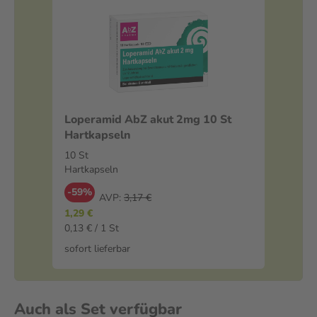
Loperamid AbZ akut 2mg 10 St
Hartkapseln
10 St
Hartkapseln
-59%
AVP:
3,17 €
1,29 €
0,13 € / 1 St
sofort lieferbar
Auch als Set verfügbar