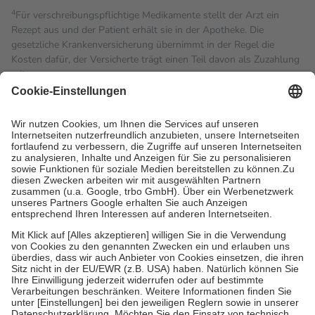
4
Für verschreibungspflichtige Medikamente stellt der Arzt ein
Rezept aus und der Patient erhält sie in der Apotheke. Die
gesetzliche Krankenversicherung übernimmt in der Regel die
Kosten dafür, der Versicherte trägt einen Teil davon als Zuzahlung
mit.
Grundsätzlich leisten Mitglieder Zuzahlungen in Höhe von zehn
Prozent des Abgabepreises,
mindestens
jedoch
fünf Euro
und
höchstens zehn Euro.
Es sind jedoch nie mehr als die
tatsächlichen Kosten der Leistung zu entrichten.
Diese Regeln gelten grundsätzlich auch für Online-Apotheken.
Bei Heilmitteln und häuslicher Krankenpflege beträgt die
Zuzahlung zehn Prozent der Kosten sowie zehn Euro je
Verordnung.
Um das Engagement der Versicherten für ihre eigene Gesundheit
zu stärken und die besondere Stellung der Familie zu unterstützen,
fallen
keine Zuzahlungen
an bei:
• Kindern und Jugendlichen bis zum vollendeten 18. Lebensjahr
mit Ausnahme der Fahrkosten
• Untersuchungen zur Vorsorge und Früherkennung, die von der
GKV getragen werden
• empfohlenen Schutzimpfungen