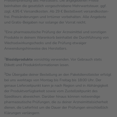
Preisempfehlung des Herstellers. Die angegebenen Preise
beinhalten die gesetzlich vorgeschriebene Mehrwertsteuer, ggf.
zzgl. 4,95 € Versandkosten. Ab 29 € Bestell­wert versand­kosten­
frei. Preisänderungen und Irrtümer vorbehalten. Alle Angebote
und Gratis-Beigaben nur solange der Vorrat reicht.
1
Eine pharmazeutische Prüfung der Arzneimittel und sonstigen
Produkte in deinem Warenkorb beinhaltet die Durchführung von
Wechselwirkungschecks und die Prüfung etwaiger
Anwendungshinweise des Herstellers.
2
Biozidprodukte
vorsichtig verwenden. Vor Gebrauch stets
Etikett und Produktinformationen lesen.
3
Die Übergabe deiner Bestellung an den Paketdienstleister erfolgt
bei uns werktags von Montag bis Freitag bis 18:00 Uhr. Der
genaue Lieferzeitpunkt kann je nach Region und in Abhängigkeit
der Produktverfügbarkeit sowie vom Zustellzeitpunkt des
Spediteurs abweichen. Darüber hinaus können notwendige
pharmazeutische Prüfungen, die zu deiner Arzneimittelsicherheit
dienen, die Lieferfrist um die Dauer der Prüfungen einschließlich
Klärungen verlängern.