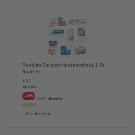
Rundum Sorglos Hausapotheke 1 St
Sparset
1 St
Sparset
-49%
AVP:
88,10 €
44,99 €
sofort lieferbar