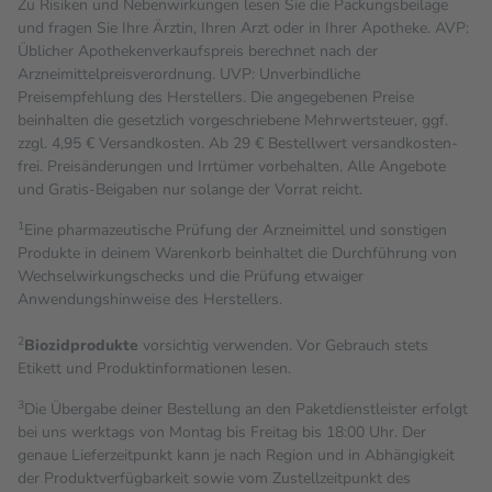
Zu Risiken und Nebenwirkungen lesen Sie die Packungsbeilage
und fragen Sie Ihre Ärztin, Ihren Arzt oder in Ihrer Apotheke. AVP:
Üblicher Apothekenverkaufspreis berechnet nach der
Arzneimittelpreisverordnung. UVP: Unverbindliche
Preisempfehlung des Herstellers. Die angegebenen Preise
beinhalten die gesetzlich vorgeschriebene Mehrwertsteuer, ggf.
zzgl. 4,95 € Versandkosten. Ab 29 € Bestell­wert versand­kosten­
frei. Preisänderungen und Irrtümer vorbehalten. Alle Angebote
und Gratis-Beigaben nur solange der Vorrat reicht.
1
Eine pharmazeutische Prüfung der Arzneimittel und sonstigen
Produkte in deinem Warenkorb beinhaltet die Durchführung von
Wechselwirkungschecks und die Prüfung etwaiger
Anwendungshinweise des Herstellers.
2
Biozidprodukte
vorsichtig verwenden. Vor Gebrauch stets
Etikett und Produktinformationen lesen.
3
Die Übergabe deiner Bestellung an den Paketdienstleister erfolgt
bei uns werktags von Montag bis Freitag bis 18:00 Uhr. Der
genaue Lieferzeitpunkt kann je nach Region und in Abhängigkeit
der Produktverfügbarkeit sowie vom Zustellzeitpunkt des