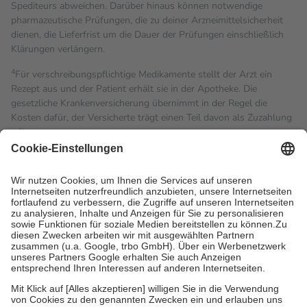
Spediteurs abweichen. Darüber hinaus können notwendige
pharmazeutische Prüfungen, die zu deiner Arzneimittelsicherheit
dienen, die Lieferfrist um die Dauer der Prüfungen einschließlich
Klärungen verlängern.
4
Für verschreibungspflichtige Medikamente stellt der Arzt ein
Rezept aus und der Patient erhält sie in der Apotheke. Die
gesetzliche Krankenversicherung übernimmt in der Regel die
Kosten dafür, der Versicherte trägt einen Teil davon als Zuzahlung
mit.
Grundsätzlich leisten Mitglieder Zuzahlungen in Höhe von zehn
Prozent des Abgabepreises,
mindestens
jedoch
fünf Euro
und
höchstens zehn Euro.
Es sind jedoch nie mehr als die
tatsächlichen Kosten der Leistung zu entrichten.
Diese Regeln gelten grundsätzlich auch für Online-Apotheken.
Bei Heilmitteln und häuslicher Krankenpflege beträgt die
Zuzahlung zehn Prozent der Kosten sowie zehn Euro je
Verordnung.
Um das Engagement der Versicherten für ihre eigene Gesundheit
zu stärken und die besondere Stellung der Familie zu unterstützen,
fallen
keine Zuzahlungen
an bei:
• Kindern und Jugendlichen bis zum vollendeten 18. Lebensjahr