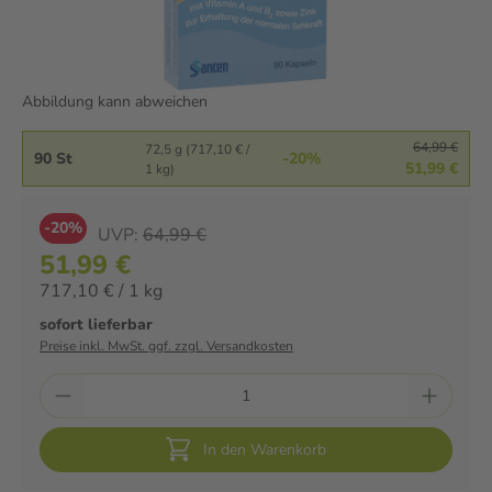
Abbildung kann abweichen
64,99 €
72,5 g (717,10 € /
90 St
-20%
51,99 €
1 kg)
-20%
UVP:
64,99 €
51,99 €
717,10 € / 1 kg
sofort lieferbar
Preise inkl. MwSt. ggf. zzgl. Versandkosten
In den Warenkorb