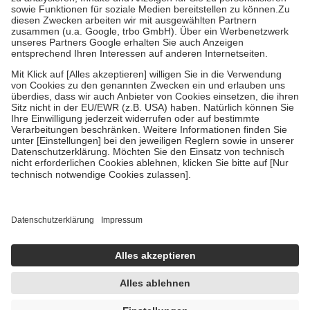
Bei Heilmitteln und häuslicher Krankenpflege beträgt die
Zuzahlung zehn Prozent der Kosten sowie zehn Euro je
Verordnung.
Um das Engagement der Versicherten für ihre eigene Gesundheit
zu stärken und die besondere Stellung der Familie zu unterstützen,
fallen
keine Zuzahlungen
an bei:
• Kindern und Jugendlichen bis zum vollendeten 18. Lebensjahr
mit Ausnahme der Fahrkosten
• Untersuchungen zur Vorsorge und Früherkennung, die von der
GKV getragen werden
• empfohlenen Schutzimpfungen
• Harn- und Blutteststreifen
Wir nutzen Trusted Shops als unabhängigen Dienstleister für die
Einholung von Bewertungen. Trusted Shops hat Maßnahmen
getroffen, um sicherzustellen, dass es sich um echte Bewertungen
handelt. Mehr Informationen findest du hier:
https://help.etrusted.com/hc/de/articles/4419944605341
Einige Bilder und Inhalte wurden unter Zuhilfenahme künstlicher
Intelligenz erstellt.