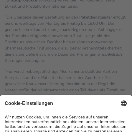
Biozidprodukte
vorsichtig verwenden. Vor Gebrauch stets
Etikett und Produktinformationen lesen.
3
Die Übergabe deiner Bestellung an den Paketdienstleister erfolgt
bei uns werktags von Montag bis Freitag bis 18:00 Uhr. Der
genaue Lieferzeitpunkt kann je nach Region und in Abhängigkeit
der Produktverfügbarkeit sowie vom Zustellzeitpunkt des
Spediteurs abweichen. Darüber hinaus können notwendige
pharmazeutische Prüfungen, die zu deiner Arzneimittelsicherheit
dienen, die Lieferfrist um die Dauer der Prüfungen einschließlich
Klärungen verlängern.
4
Für verschreibungspflichtige Medikamente stellt der Arzt ein
Rezept aus und der Patient erhält sie in der Apotheke. Die
gesetzliche Krankenversicherung übernimmt in der Regel die
Kosten dafür, der Versicherte trägt einen Teil davon als Zuzahlung
mit.
Grundsätzlich leisten Mitglieder Zuzahlungen in Höhe von zehn
Prozent des Abgabepreises,
mindestens
jedoch
fünf Euro
und
höchstens zehn Euro.
Es sind jedoch nie mehr als die
tatsächlichen Kosten der Leistung zu entrichten.
Diese Regeln gelten grundsätzlich auch für Online-Apotheken.