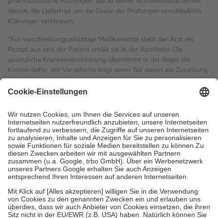
pharmazeutische Prüfungen, die zu deiner Arzneimittelsicherheit
dienen, die Lieferfrist um die Dauer der Prüfungen einschließlich
Klärungen verlängern.
4
Für verschreibungspflichtige Medikamente stellt der Arzt ein
Rezept aus und der Patient erhält sie in der Apotheke. Die
gesetzliche Krankenversicherung übernimmt in der Regel die
Kosten dafür, der Versicherte trägt einen Teil davon als Zuzahlung
mit.
Grundsätzlich leisten Mitglieder Zuzahlungen in Höhe von zehn
Prozent des Abgabepreises,
mindestens
jedoch
fünf Euro
und
höchstens zehn Euro.
Es sind jedoch nie mehr als die
tatsächlichen Kosten der Leistung zu entrichten.
Diese Regeln gelten grundsätzlich auch für Online-Apotheken.
Bei Heilmitteln und häuslicher Krankenpflege beträgt die
Zuzahlung zehn Prozent der Kosten sowie zehn Euro je
Verordnung.
Um das Engagement der Versicherten für ihre eigene Gesundheit
zu stärken und die besondere Stellung der Familie zu unterstützen,
fallen
keine Zuzahlungen
an bei:
• Kindern und Jugendlichen bis zum vollendeten 18. Lebensjahr
mit Ausnahme der Fahrkosten