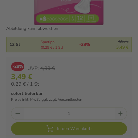
Abbildung kann abweichen
4,83 €
Spartipp
12 St
-28%
3,49 €
(0,29 € / 1 St)
-28%
UVP:
4,83 €
3,49 €
0,29 € / 1 St
sofort lieferbar
Preise inkl. MwSt. ggf. zzgl. Versandkosten
In den Warenkorb