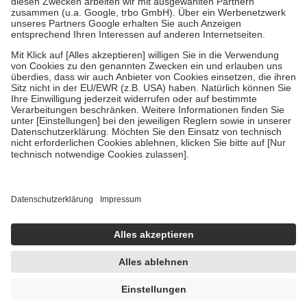
Verordnung.
Um das Engagement der Versicherten für ihre eigene Gesundheit
zu stärken und die besondere Stellung der Familie zu unterstützen,
fallen
keine Zuzahlungen
an bei:
• Kindern und Jugendlichen bis zum vollendeten 18. Lebensjahr
mit Ausnahme der Fahrkosten
• Untersuchungen zur Vorsorge und Früherkennung, die von der
GKV getragen werden
• empfohlenen Schutzimpfungen
• Harn- und Blutteststreifen
Wir nutzen Trusted Shops als unabhängigen Dienstleister für die
Einholung von Bewertungen. Trusted Shops hat Maßnahmen
getroffen, um sicherzustellen, dass es sich um echte Bewertungen
handelt. Mehr Informationen findest du hier:
https://help.etrusted.com/hc/de/articles/4419944605341
Einige Bilder und Inhalte wurden unter Zuhilfenahme künstlicher
Intelligenz erstellt.
AVP:
13,98 €