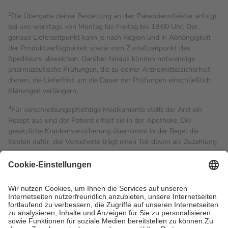
3
Die Übergabe deiner Bestellung an den Paketdienstleister erfolgt
bei uns werktags von Montag bis Freitag bis 18:00 Uhr. Der
genaue Lieferzeitpunkt kann je nach Region und in Abhängigkeit
der Produktverfügbarkeit sowie vom Zustellzeitpunkt des
Spediteurs abweichen. Darüber hinaus können notwendige
pharmazeutische Prüfungen, die zu deiner Arzneimittelsicherheit
dienen, die Lieferfrist um die Dauer der Prüfungen einschließlich
Klärungen verlängern.
4
Für verschreibungspflichtige Medikamente stellt der Arzt ein
Rezept aus und der Patient erhält sie in der Apotheke. Die
gesetzliche Krankenversicherung übernimmt in der Regel die
Kosten dafür, der Versicherte trägt einen Teil davon als Zuzahlung
mit.
Grundsätzlich leisten Mitglieder Zuzahlungen in Höhe von zehn
Prozent des Abgabepreises,
mindestens
jedoch
fünf Euro
und
höchstens zehn Euro.
Es sind jedoch nie mehr als die
tatsächlichen Kosten der Leistung zu entrichten.
Diese Regeln gelten grundsätzlich auch für Online-Apotheken.
Bei Heilmitteln und häuslicher Krankenpflege beträgt die
Zuzahlung zehn Prozent der Kosten sowie zehn Euro je