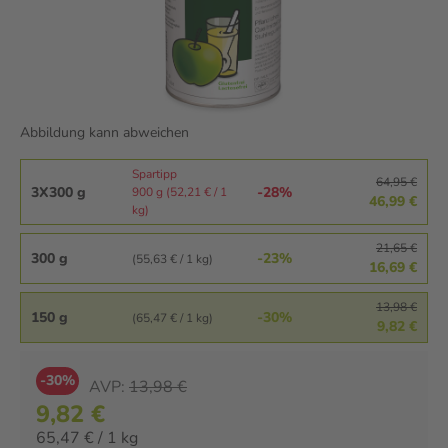
Abbildung kann abweichen
Spartipp
64,95 €
3X300 g
-28%
900 g (52,21 € / 1
46,99 €
kg)
21,65 €
300 g
-23%
(55,63 € / 1 kg)
16,69 €
13,98 €
150 g
-30%
(65,47 € / 1 kg)
9,82 €
-30%
AVP:
13,98 €
9,82 €
65,47 € / 1 kg