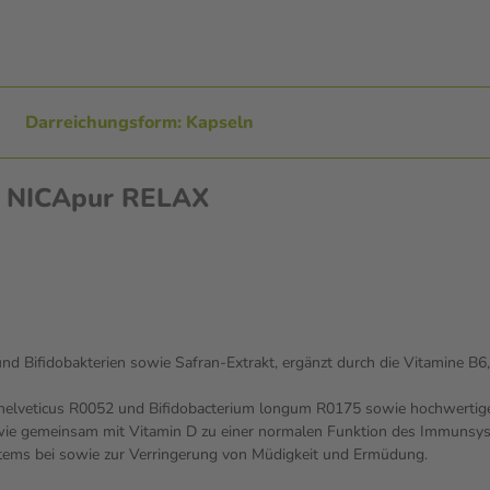
Darreichungsform: Kapseln
en NICApur RELAX
und Bifidobakterien sowie Safran-Extrakt, ergänzt durch die Vitamine 
 helveticus R0052 und Bifidobacterium longum R0175 sowie hochwertige
sowie gemeinsam mit Vitamin D zu einer normalen Funktion des Immunsy
tems bei sowie zur Verringerung von Müdigkeit und Ermüdung.