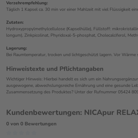
Verzehrempfehlung:
Täglich 1 Kapsel ca. 30 min vor einer Mahlzeit mit viel Flüssigkeit e
Zutaten:
Hydroxypropylmethylcellulose (Kapselhülle), Füllstoff: mikrokristall
longum), Zinkpicolinat, Phyridoxal-5-phosphat, Cholecalciferol, Meth
Lagerung:
Bei Raumtemperatur, trocken und lichtgeschützt lagern. Vor Wärme 
Hinweistexte und Pflichtangaben
Wichtiger Hinweis: Hierbei handelt es sich um ein Nahrungsergänzun
ausgewogene, abwechslungsreiche Ernährung und eine gesunde Leben
Zusammensetzung des Produktes? Unter der Rufnummer 05424 809 2
Kundenbewertungen: NICApur RELAX
0 von 0 Bewertungen