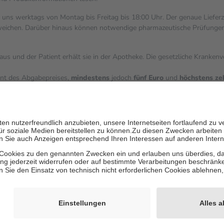
i uns werktags von Montag bis Freitag bis 18:00 Uhr. Der genaue Liefer
ichen. Darüber hinaus können notwendige pharmazeutische Prüfungen, die
aus und der Patient erhält sie in der Apotheke. Die gesetzliche Kranken
ent des Abgabepreises,
mindestens
jedoch
fünf Euro
und
höchstens ze
zehn Prozent der Kosten sowie zehn Euro je Verordnung.
ärken und die besondere Stellung der Familie zu unterstützen, fallen
k
 Ausnahme der Fahrkosten
V getragen werden
inholung von Bewertungen. Trusted Shops hat Maßnahmen getroffen, um 
les/4419944605341
igenz erstellt.