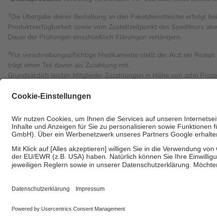
3
Die Übergabe deiner Bestellung an den Paketdienstleister erfolgt be
Produktverfügbarkeit sowie vom Zustellzeitpunkt des Spediteurs abwe
Dauer der Prüfungen einschließlich Klärungen verlängern.
4
Für verschreibungspflichtige Medikamente stellt der Arzt ein Rezept 
trägt einen Teil davon als Zuzahlung mit.
Grundsätzlich leisten Mitglieder Zuzahlungen in Höhe von zehn Proz
Leistung zu entrichten.
Diese Regeln gelten grundsätzlich auch für Online-Apotheken.
Bei Heilmitteln und häuslicher Krankenpflege beträgt die Zuzahlung 
Um das Engagement der Versicherten für ihre eigene Gesundheit zu st
• Kindern und Jugendlichen bis zum vollendeten 18. Lebensjahr mit
• Untersuchungen zur Vorsorge und Früherkennung, die von der GK
• empfohlenen Schutzimpfungen
• Harn- und Blutteststreifen
Wir nutzen Trusted Shops als unabhängigen Dienstleister für die E
Informationen findest du hier: https://help.etrusted.com/hc/de/artic
Einige Bilder und Inhalte wurden unter Zuhilfenahme künstlicher Intell