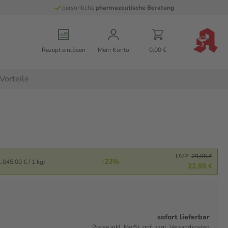
persönliche
pharmazeutische Beratung
Rezept einlösen
Mein Konto
0,00 €
Vorteile
UVP:
29,95 €
-23%
.045,00 € / 1 kg)
22,99 €
sofort lieferbar
Preise inkl. MwSt. ggf. zzgl. Versandkosten