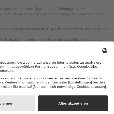
zeitpunkt kann je nach Region und in Abhängigkeit der
 zu deiner Arzneimittelsicherheit dienen, die Lieferfrist um die
versicherung übernimmt in der Regel die Kosten dafür, der Versicherte
hn Euro.
Es sind jedoch nie mehr als die tatsächlichen Kosten der
eine Zuzahlungen
an bei:
sicherzustellen, dass es sich um echte Bewertungen handelt. Mehr