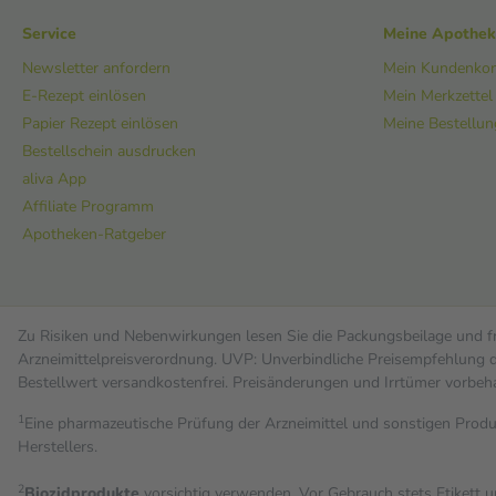
Service
Meine Apothe
Newsletter anfordern
Mein Kundenko
E-Rezept einlösen
Mein Merkzettel
Papier Rezept einlösen
Meine Bestellu
Bestellschein ausdrucken
aliva App
Affiliate Programm
Apotheken-Ratgeber
Zu Risiken und Nebenwirkungen lesen Sie die Packungsbeilage und fra
Arzneimittelpreisverordnung. UVP: Unverbindliche Preisempfehlung de
Bestell­wert versand­kosten­frei. Preisänderungen und Irrtümer vorbeh
1
Eine pharmazeutische Prüfung der Arzneimittel und sonstigen Pro
Herstellers.
2
Biozidprodukte
vorsichtig verwenden. Vor Gebrauch stets Etikett 