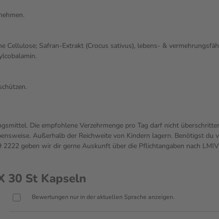
innehmen.
ine Cellulose; Safran-Extrakt (Crocus sativus), lebens- & vermehrungsfähi
ylcobalamin.
schützen.
gsmittel. Die empfohlene Verzehrmenge pro Tag darf nicht überschritte
sweise. Außerhalb der Reichweite von Kindern lagern. Benötigst du vo
222 geben wir dir gerne Auskunft über die Pflichtangaben nach LMIV
 30 St Kapseln
Bewertungen nur in der aktuellen Sprache anzeigen.