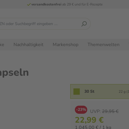
versandkostenfrei
ab 29 € und für E-Rezepte
ke
Nachhaltigkeit
Markenshop
Themenwelten
apseln
30 St
22 g (1
-23%
UVP:
29,95 €
22,99 €
1.045,00 € / 1 kg