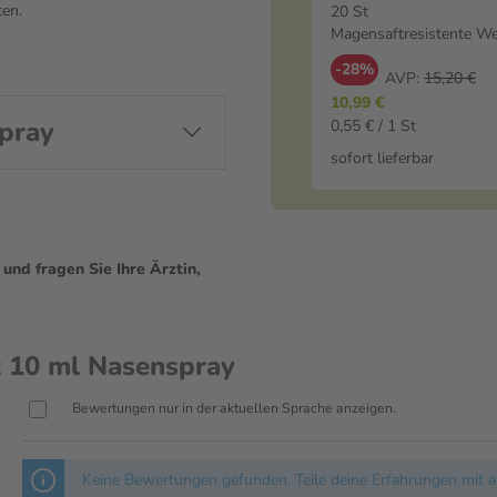
Weichkapseln
ten.
20 St
Magensaftresistente We
-28%
AVP:
15,20 €
10,99 €
asenspray
0,55 € / 1 St
sofort lieferbar
nd fragen Sie Ihre Ärztin,
 10 ml Nasenspray
Bewertungen nur in der aktuellen Sprache anzeigen.
Keine Bewertungen gefunden. Teile deine Erfahrungen mit a