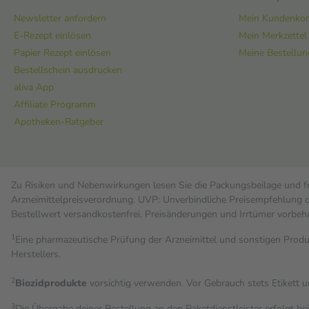
Newsletter anfordern
Mein Kundenko
E-Rezept einlösen
Mein Merkzettel
Papier Rezept einlösen
Meine Bestellu
Bestellschein ausdrucken
aliva App
Affiliate Programm
Apotheken-Ratgeber
Zu Risiken und Nebenwirkungen lesen Sie die Packungsbeilage und fra
Arzneimittelpreisverordnung. UVP: Unverbindliche Preisempfehlung de
Bestell­wert versand­kosten­frei. Preisänderungen und Irrtümer vorbeh
1
Eine pharmazeutische Prüfung der Arzneimittel und sonstigen Pro
Herstellers.
2
Biozidprodukte
vorsichtig verwenden. Vor Gebrauch stets Etikett 
3
Die Übergabe deiner Bestellung an den Paketdienstleister erfolgt be