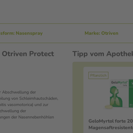
sform: Nasenspray
Marke: Otriven
 Otriven Protect
Tipp vom Apothe
Pflanzlich
ur Abschwellung der
eilung von Schleimhautschäden,
itis vasomotorica) und zur
schwellung der
dungen der Nasennebenhöhlen
GeloMyrtol forte 20 St
Magensaftresistent