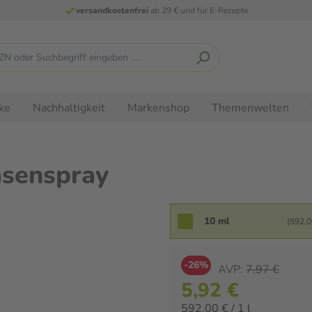
versandkostenfrei
ab 29 € und für E-Rezepte
ke
Nachhaltigkeit
Markenshop
Themenwelten
asenspray
10 ml
(592,00
-26%
AVP:
7,97 €
5,92 €
592,00 € / 1 l