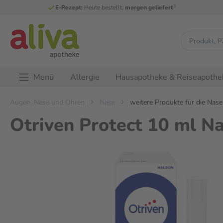
3
E-Rezept:
Heute bestellt,
morgen geliefert
Menü
Allergie
Hausapotheke & Reiseapothe
Augen, Nase und Ohren
Nase
weitere Produkte für die Nase
Otriven Protect 10 ml N