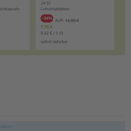
Lutschtabletten
24 St
ichkapseln
Lutschtabletten
-34%
AVP:
11,89 €
7,79 €
0,32 € / 1 St
sofort lieferbar
nderen.