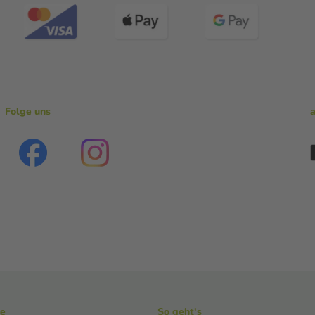
Folge uns
ke
So geht's