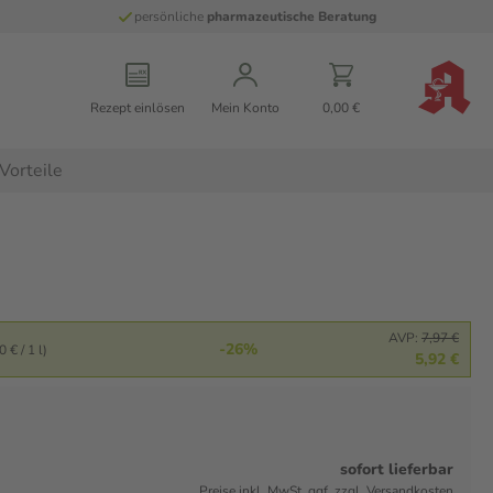
persönliche
pharmazeutische Beratung
Rezept einlösen
Mein Konto
0,00 €
Vorteile
AVP:
7,97 €
-26%
 € / 1 l)
5,92 €
sofort lieferbar
Preise inkl. MwSt. ggf. zzgl. Versandkosten