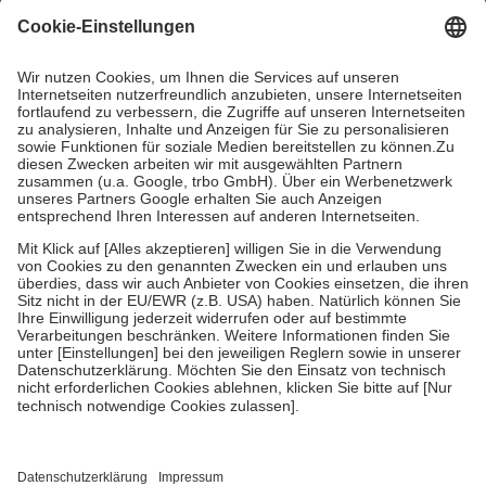
gesetzliche Krankenversicherung übernimmt in der Regel die
Kosten dafür, der Versicherte trägt einen Teil davon als Zuzahlung
mit.
Grundsätzlich leisten Mitglieder Zuzahlungen in Höhe von zehn
Prozent des Abgabepreises,
mindestens
jedoch
fünf Euro
und
höchstens zehn Euro.
Es sind jedoch nie mehr als die
tatsächlichen Kosten der Leistung zu entrichten.
Diese Regeln gelten grundsätzlich auch für Online-Apotheken.
Bei Heilmitteln und häuslicher Krankenpflege beträgt die
Zuzahlung zehn Prozent der Kosten sowie zehn Euro je
Verordnung.
Um das Engagement der Versicherten für ihre eigene Gesundheit
zu stärken und die besondere Stellung der Familie zu unterstützen,
fallen
keine Zuzahlungen
an bei:
• Kindern und Jugendlichen bis zum vollendeten 18. Lebensjahr
mit Ausnahme der Fahrkosten
• Untersuchungen zur Vorsorge und Früherkennung, die von der
GKV getragen werden
• empfohlenen Schutzimpfungen
• Harn- und Blutteststreifen