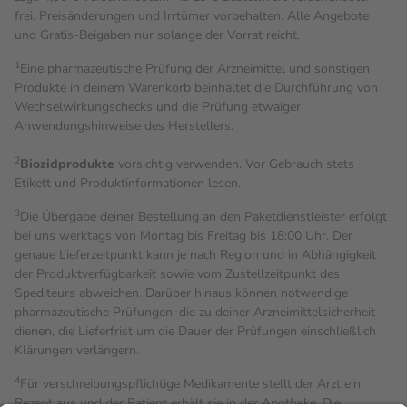
frei. Preisänderungen und Irrtümer vorbehalten. Alle Angebote
und Gratis-Beigaben nur solange der Vorrat reicht.
1
Eine pharmazeutische Prüfung der Arzneimittel und sonstigen
Produkte in deinem Warenkorb beinhaltet die Durchführung von
Wechselwirkungschecks und die Prüfung etwaiger
Anwendungshinweise des Herstellers.
2
Biozidprodukte
vorsichtig verwenden. Vor Gebrauch stets
Etikett und Produktinformationen lesen.
3
Die Übergabe deiner Bestellung an den Paketdienstleister erfolgt
bei uns werktags von Montag bis Freitag bis 18:00 Uhr. Der
genaue Lieferzeitpunkt kann je nach Region und in Abhängigkeit
der Produktverfügbarkeit sowie vom Zustellzeitpunkt des
Spediteurs abweichen. Darüber hinaus können notwendige
pharmazeutische Prüfungen, die zu deiner Arzneimittelsicherheit
dienen, die Lieferfrist um die Dauer der Prüfungen einschließlich
Klärungen verlängern.
4
Für verschreibungspflichtige Medikamente stellt der Arzt ein
Rezept aus und der Patient erhält sie in der Apotheke. Die