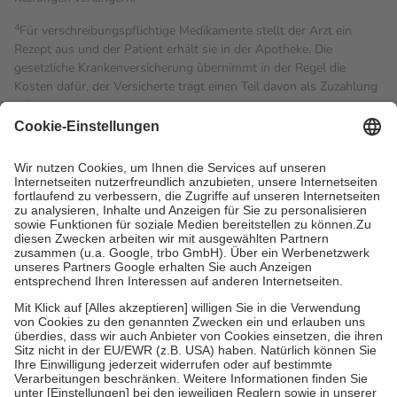
4
Für verschreibungspflichtige Medikamente stellt der Arzt ein
Rezept aus und der Patient erhält sie in der Apotheke. Die
gesetzliche Krankenversicherung übernimmt in der Regel die
Kosten dafür, der Versicherte trägt einen Teil davon als Zuzahlung
mit.
Grundsätzlich leisten Mitglieder Zuzahlungen in Höhe von zehn
Prozent des Abgabepreises,
mindestens
jedoch
fünf Euro
und
höchstens zehn Euro.
Es sind jedoch nie mehr als die
tatsächlichen Kosten der Leistung zu entrichten.
Diese Regeln gelten grundsätzlich auch für Online-Apotheken.
Bei Heilmitteln und häuslicher Krankenpflege beträgt die
Zuzahlung zehn Prozent der Kosten sowie zehn Euro je
Verordnung.
Um das Engagement der Versicherten für ihre eigene Gesundheit
zu stärken und die besondere Stellung der Familie zu unterstützen,
fallen
keine Zuzahlungen
an bei:
• Kindern und Jugendlichen bis zum vollendeten 18. Lebensjahr
mit Ausnahme der Fahrkosten
• Untersuchungen zur Vorsorge und Früherkennung, die von der
GKV getragen werden