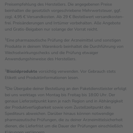
Preisempfehlung des Herstellers. Die angegebenen Preise
beinhalten die gesetzlich vorgeschriebene Mehrwertsteuer, ggf.
zzgl. 4,95 € Versandkosten. Ab 29 € Bestell­wert versand­kosten­
frei. Preisänderungen und Irrtümer vorbehalten. Alle Angebote
und Gratis-Beigaben nur solange der Vorrat reicht.
1
Eine pharmazeutische Prüfung der Arzneimittel und sonstigen
Produkte in deinem Warenkorb beinhaltet die Durchführung von
Wechselwirkungschecks und die Prüfung etwaiger
Anwendungshinweise des Herstellers.
2
Biozidprodukte
vorsichtig verwenden. Vor Gebrauch stets
Etikett und Produktinformationen lesen.
3
Die Übergabe deiner Bestellung an den Paketdienstleister erfolgt
bei uns werktags von Montag bis Freitag bis 18:00 Uhr. Der
genaue Lieferzeitpunkt kann je nach Region und in Abhängigkeit
der Produktverfügbarkeit sowie vom Zustellzeitpunkt des
Spediteurs abweichen. Darüber hinaus können notwendige
pharmazeutische Prüfungen, die zu deiner Arzneimittelsicherheit
dienen, die Lieferfrist um die Dauer der Prüfungen einschließlich
Klärungen verlängern.