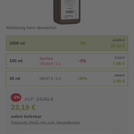
Abbildung kann abweichen
23,90 €
1000 ml
-3%
23,19 €
7,13 €
Spartipp
100 ml
-1%
7,06 €
(70,60 € / 1 l)
4,64 €
30 ml
-36%
(99,67 € / 1 l)
2,99 €
-3%
AVP:
23,90 €
23,19 €
sofort lieferbar
Preise inkl. MwSt. ggf. zzgl. Versandkosten