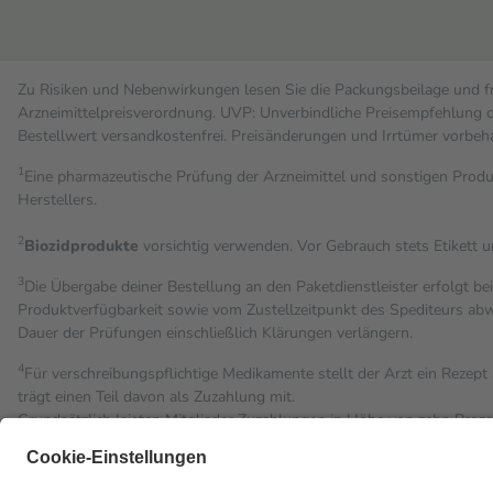
Zu Risiken und Nebenwirkungen lesen Sie die Packungsbeilage und fra
Arzneimittelpreisverordnung. UVP: Unverbindliche Preisempfehlung de
Bestell­wert versand­kosten­frei. Preisänderungen und Irrtümer vorbeh
1
Eine pharmazeutische Prüfung der Arzneimittel und sonstigen Pro
Herstellers.
2
Biozidprodukte
vorsichtig verwenden. Vor Gebrauch stets Etikett 
3
Die Übergabe deiner Bestellung an den Paketdienstleister erfolgt be
Produktverfügbarkeit sowie vom Zustellzeitpunkt des Spediteurs abwe
Dauer der Prüfungen einschließlich Klärungen verlängern.
4
Für verschreibungspflichtige Medikamente stellt der Arzt ein Rezept 
trägt einen Teil davon als Zuzahlung mit.
Grundsätzlich leisten Mitglieder Zuzahlungen in Höhe von zehn Proz
Leistung zu entrichten.
Diese Regeln gelten grundsätzlich auch für Online-Apotheken.
Bei Heilmitteln und häuslicher Krankenpflege beträgt die Zuzahlung 