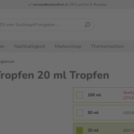
versandkostenfrei
ab 29 € und für E-Rezepte
ke
Nachhaltigkeit
Markenshop
Themenwelten
glersan
opfen 20 ml Tropfen
Sparti
100 ml
(274,50
50 ml
(333,80
20 ml
(607,50