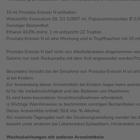
10 ml Prostata-Entoxin N enthalten:
Wirkstoffe: Kreosotum Dil. D1 0,0007 ml, Populustremuloides Ø 0,3
Sonstiger Bestandteil:
Ethanol 43,0% (m/m). 1 ml entspricht 22 Tropfen.
Prostata-Entoxin N ist eine Mischung und in Tropfflaschen mit 20 ml
Prostata-Entoxin N darf nicht von Alkoholkranken eingenommen wer
Gehirns nur nach Rücksprache mit dem Arzt angewendet werden.Prost
Besondere Vorsicht bei der Einnahme von Prostata-Entoxin N ist erfo
a) bei Kindern:
Zur Anwendung dieses Arzneimittels bei Kindern liegen keine ausrei
b) für die Verkehrstüchtigkeit und das Bedienen von Maschinen:
Es sind keine besonderen Vorsichtsmaßnahmen erforderlich.
c) Wichtige Warnhinweise zu bestimmten sonstigen Bestandteilen vo
Dieses Arzneimittel enthält 50,6 Vol.-% Alkohol.
Als maximale Tagesgabe nach der Dosierungsanleitung werden bei der
besteht unter anderem bei Leberkranken,Epileptikern, Hirnkranken o
Wechselwirkungen mit anderen Arzneimitteln: