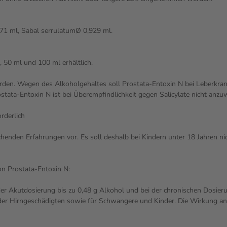
71 ml, Sabal serrulatumØ 0,929 ml.
, 50 ml und 100 ml erhältlich.
den. Wegen des Alkoholgehaltes soll Prostata-Entoxin N bei Leberkran
ata-Entoxin N ist bei Überempfindlichkeit gegen Salicylate nicht anz
rderlich
chenden Erfahrungen vor. Es soll deshalb bei Kindern unter 18 Jahren 
n Prostata-Entoxin N:
 Akutdosierung bis zu 0,48 g Alkohol und bei der chronischen Dosierung
der Hirngeschädigten sowie für Schwangere und Kinder. Die Wirkung ande