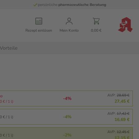
persönliche
pharmazeutische Beratung
Rezept einlösen
Mein Konto
0,00 €
Vorteile
AVP:
28,69 €
pp
-4%
27,45 €
 € / 1 l)
AVP:
17,42 €
-4%
 € / 1 l)
16,69 €
AVP:
12,45 €
-2%
 € / 1 l)
12,15 €