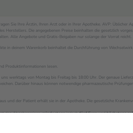
gen Sie Ihre Ärztin, Ihren Arzt oder in Ihrer Apotheke. AVP: Üblicher 
s Herstellers. Die angegebenen Preise beinhalten die gesetzlich vorges
alten. Alle Angebote und Gratis-Beigaben nur solange der Vorrat reicht.
dukte in deinem Warenkorb beinhaltet die Durchführung von Wechselwi
und Produktinformationen lesen.
i uns werktags von Montag bis Freitag bis 18:00 Uhr. Der genaue Liefer
ichen. Darüber hinaus können notwendige pharmazeutische Prüfungen, die
aus und der Patient erhält sie in der Apotheke. Die gesetzliche Kranken
ent des Abgabepreises,
mindestens
jedoch
fünf Euro
und
höchstens ze
zehn Prozent der Kosten sowie zehn Euro je Verordnung.