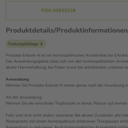
PZN: 03935228
Produktdetails/Produktinformation
Packungsbeilage
Prostata-Entoxin N ist ein homöopathisches Arzneimittel bei Erkra
Das Anwendungsgebiet leitet sich von den homöopathischen Arzneimi
akuter Harnverhaltung, bei Fieber sowie bei anhaltenden, unklaren 
Anwendung
:
Nehmen Sie Prostata-Entoxin N immer genau nach der Anweisung in di
Art der Anwendung:
Nehmen Sie die verordnete Tropfenzahl in etwas Wasser auf einmal e
Falls vom Arzt nicht anders verordnet: Bei akuten Zuständen alle 
Rücksprache mit einem homöopathisch erfahrenen Therapeuten erfolg
Anwendung zu reduzieren. Auch homöopathische Arzneimittel sollten