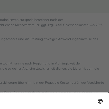
Apothekenverkaufspreis berechnet nach der
chriebene Mehrwertsteuer, ggf. zzgl. 4,95 € Versandkosten. Ab 29 €
rkungschecks und die Prüfung etwaiger Anwendungshinweise des
zeitpunkt kann je nach Region und in Abhängigkeit der
 zu deiner Arzneimittelsicherheit dienen, die Lieferfrist um die
versicherung übernimmt in der Regel die Kosten dafür, der Versicherte
hn Euro.
Es sind jedoch nie mehr als die tatsächlichen Kosten der