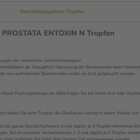
Darreichungsform: Tropfen
en PROSTATA ENTOXIN N Tropfen
nkungen der männlichen Geschlechtsorgane.
ttelbildern ab. Dazugehört: Besserung der Beschwerden beim Wasserlass
oder neu auftretenden Beschwerden sollte ein Arzt aufgesucht werden.
eser Packungsbeilage ein. Bitte fragen Sie bei Ihrem Arzt oder Apothek
in.Halten Sie beim Tropfen die Glasflasche schräg in einem Winkel von
halbe bis ganze Stunde,höchstens 6 mal täglich, je 5 Tropfen einnehmen
en. Bei chronischen Verlaufsformen 1-3 mal täglich je 5 Tropfen einne
 ohne ärztlichen Rat nicht über längere Zeit eingenommen werden.