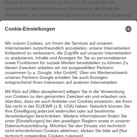
Rezept aus und der Patient erhält sie in der Apotheke. Die
gesetzliche Krankenversicherung übernimmt in der Regel die
Kosten dafür, der Versicherte trägt einen Teil davon als Zuzahlung
mit.
Grundsätzlich leisten Mitglieder Zuzahlungen in Höhe von zehn
Prozent des Abgabepreises,
mindestens
jedoch
fünf Euro
und
höchstens zehn Euro.
Es sind jedoch nie mehr als die
tatsächlichen Kosten der Leistung zu entrichten.
Diese Regeln gelten grundsätzlich auch für Online-Apotheken.
Bei Heilmitteln und häuslicher Krankenpflege beträgt die
Zuzahlung zehn Prozent der Kosten sowie zehn Euro je
Verordnung.
Um das Engagement der Versicherten für ihre eigene Gesundheit
zu stärken und die besondere Stellung der Familie zu unterstützen,
fallen
keine Zuzahlungen
an bei:
• Kindern und Jugendlichen bis zum vollendeten 18. Lebensjahr
mit Ausnahme der Fahrkosten
• Untersuchungen zur Vorsorge und Früherkennung, die von der
GKV getragen werden
• empfohlenen Schutzimpfungen
• Harn- und Blutteststreifen