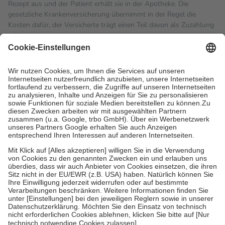
Rezept aus und der Patient erhält sie in der Apotheke. Die
gesetzliche Krankenversicherung übernimmt in der Regel die
Kosten dafür, der Versicherte trägt einen Teil davon als Zuzahlung
mit.
Grundsätzlich leisten Mitglieder Zuzahlungen in Höhe von zehn
Prozent des Abgabepreises,
mindestens
jedoch
fünf Euro
und
höchstens zehn Euro.
Es sind jedoch nie mehr als die
tatsächlichen Kosten der Leistung zu entrichten.
Diese Regeln gelten grundsätzlich auch für Online-Apotheken.
Bei Heilmitteln und häuslicher Krankenpflege beträgt die
Zuzahlung zehn Prozent der Kosten sowie zehn Euro je
Verordnung.
Um das Engagement der Versicherten für ihre eigene Gesundheit
zu stärken und die besondere Stellung der Familie zu unterstützen,
fallen
keine Zuzahlungen
an bei:
• Kindern und Jugendlichen bis zum vollendeten 18. Lebensjahr
mit Ausnahme der Fahrkosten
• Untersuchungen zur Vorsorge und Früherkennung, die von der
GKV getragen werden
• empfohlenen Schutzimpfungen
• Harn- und Blutteststreifen