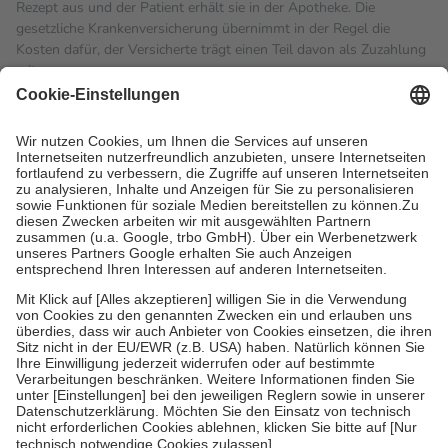
Rezept aus und der Patient erhält sie in der Apotheke. Die
gesetzliche Krankenversicherung übernimmt in der Regel die
Kosten dafür, der Versicherte trägt einen Teil davon als Zuzahlung
mit.
Grundsätzlich leisten Mitglieder Zuzahlungen in Höhe von zehn
Prozent des Abgabepreises,
mindestens
jedoch
fünf Euro
und
höchstens zehn Euro.
Es sind jedoch nie mehr als die
tatsächlichen Kosten der Leistung zu entrichten.
Diese Regeln gelten grundsätzlich auch für Online-Apotheken.
Bei Heilmitteln und häuslicher Krankenpflege beträgt die
Zuzahlung zehn Prozent der Kosten sowie zehn Euro je
Verordnung.
Um das Engagement der Versicherten für ihre eigene Gesundheit
zu stärken und die besondere Stellung der Familie zu unterstützen,
fallen
keine Zuzahlungen
an bei:
• Kindern und Jugendlichen bis zum vollendeten 18. Lebensjahr
mit Ausnahme der Fahrkosten
• Untersuchungen zur Vorsorge und Früherkennung, die von der
GKV getragen werden
• empfohlenen Schutzimpfungen
• Harn- und Blutteststreifen