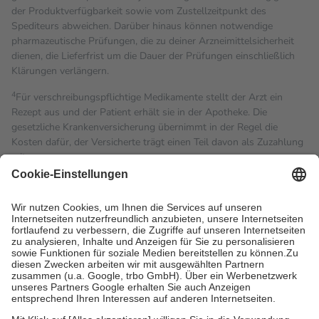
der Produktverfügbarkeit sowie vom Zustellzeitpunkt des
Spediteurs abweichen. Darüber hinaus können notwendige
pharmazeutische Prüfungen, die zu deiner Arzneimittelsicherheit
dienen, die Lieferfrist um die Dauer der Prüfungen einschließlich
Klärungen verlängern.
4
Für verschreibungspflichtige Medikamente stellt der Arzt ein
Rezept aus und der Patient erhält sie in der Apotheke. Die
gesetzliche Krankenversicherung übernimmt in der Regel die
Kosten dafür, der Versicherte trägt einen Teil davon als Zuzahlung
mit.
Grundsätzlich leisten Mitglieder Zuzahlungen in Höhe von zehn
Prozent des Abgabepreises,
mindestens
jedoch
fünf Euro
und
höchstens zehn Euro.
Es sind jedoch nie mehr als die
tatsächlichen Kosten der Leistung zu entrichten.
Diese Regeln gelten grundsätzlich auch für Online-Apotheken.
Bei Heilmitteln und häuslicher Krankenpflege beträgt die
Zuzahlung zehn Prozent der Kosten sowie zehn Euro je
Verordnung.
Um das Engagement der Versicherten für ihre eigene Gesundheit
zu stärken und die besondere Stellung der Familie zu unterstützen,