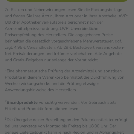
Zu Risiken und Nebenwirkungen lesen Sie die Packungsbeilage
und fragen Sie Ihre Ärztin, Ihren Arzt oder in Ihrer Apotheke. AVP:
Üblicher Apothekenverkaufspreis berechnet nach der
Arzneimittelpreisverordnung. UVP: Unverbindliche
Preisempfehlung des Herstellers. Die angegebenen Preise
beinhalten die gesetzlich vorgeschriebene Mehrwertsteuer, ggf.
zzgl. 4,95 € Versandkosten. Ab 29 € Bestell­wert versand­kosten­
frei. Preisänderungen und Irrtümer vorbehalten. Alle Angebote
und Gratis-Beigaben nur solange der Vorrat reicht.
1
Eine pharmazeutische Prüfung der Arzneimittel und sonstigen
Produkte in deinem Warenkorb beinhaltet die Durchführung von
Wechselwirkungschecks und die Prüfung etwaiger
Anwendungshinweise des Herstellers.
2
Biozidprodukte
vorsichtig verwenden. Vor Gebrauch stets
Etikett und Produktinformationen lesen.
3
Die Übergabe deiner Bestellung an den Paketdienstleister erfolgt
bei uns werktags von Montag bis Freitag bis 18:00 Uhr. Der
genaue Lieferzeitpunkt kann je nach Region und in Abhängigkeit