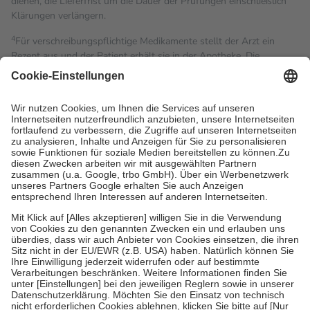
dienen, die Lieferfrist um die Dauer der Prüfungen einschließlich
Klärungen verlängern.
4
Für verschreibungspflichtige Medikamente stellt der Arzt ein
Rezept aus und der Patient erhält sie in der Apotheke. Die
gesetzliche Krankenversicherung übernimmt in der Regel die
Kosten dafür, der Versicherte trägt einen Teil davon als Zuzahlung
mit.
Grundsätzlich leisten Mitglieder Zuzahlungen in Höhe von zehn
Prozent des Abgabepreises,
mindestens
jedoch
fünf Euro
und
höchstens zehn Euro.
Es sind jedoch nie mehr als die
tatsächlichen Kosten der Leistung zu entrichten.
Diese Regeln gelten grundsätzlich auch für Online-Apotheken.
Bei Heilmitteln und häuslicher Krankenpflege beträgt die
Zuzahlung zehn Prozent der Kosten sowie zehn Euro je
Verordnung.
Um das Engagement der Versicherten für ihre eigene Gesundheit
zu stärken und die besondere Stellung der Familie zu unterstützen,
fallen
keine Zuzahlungen
an bei:
• Kindern und Jugendlichen bis zum vollendeten 18. Lebensjahr
mit Ausnahme der Fahrkosten
• Untersuchungen zur Vorsorge und Früherkennung, die von der