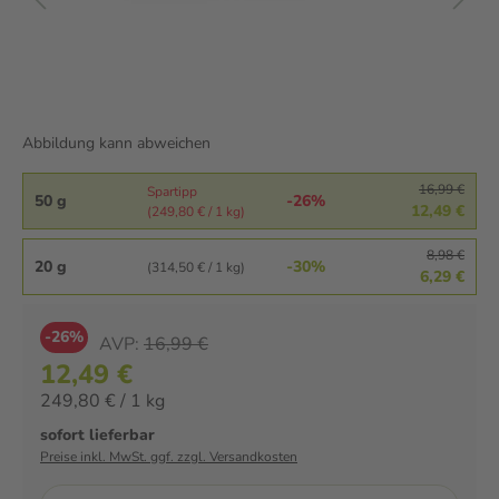
Abbildung kann abweichen
16,99 €
Spartipp
50 g
-26%
12,49 €
(249,80 € / 1 kg)
8,98 €
20 g
-30%
(314,50 € / 1 kg)
6,29 €
-26%
AVP:
16,99 €
12,49 €
249,80 € / 1 kg
sofort lieferbar
Preise inkl. MwSt. ggf. zzgl. Versandkosten