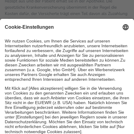
Rezept aus und der Patient erhält sie in der Apotheke. Die
gesetzliche Krankenversicherung übernimmt in der Regel die
Kosten dafür, der Versicherte trägt einen Teil davon als Zuzahlung
mit.
Grundsätzlich leisten Mitglieder Zuzahlungen in Höhe von zehn
Prozent des Abgabepreises,
mindestens
jedoch
fünf Euro
und
höchstens zehn Euro.
Es sind jedoch nie mehr als die
tatsächlichen Kosten der Leistung zu entrichten.
Diese Regeln gelten grundsätzlich auch für Online-Apotheken.
Bei Heilmitteln und häuslicher Krankenpflege beträgt die
Zuzahlung zehn Prozent der Kosten sowie zehn Euro je
Verordnung.
Um das Engagement der Versicherten für ihre eigene Gesundheit
zu stärken und die besondere Stellung der Familie zu unterstützen,
fallen
keine Zuzahlungen
an bei:
• Kindern und Jugendlichen bis zum vollendeten 18. Lebensjahr
mit Ausnahme der Fahrkosten
• Untersuchungen zur Vorsorge und Früherkennung, die von der
GKV getragen werden
• empfohlenen Schutzimpfungen
• Harn- und Blutteststreifen