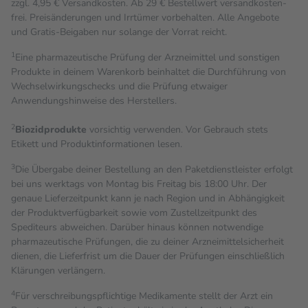
zzgl. 4,95 € Versandkosten. Ab 29 € Bestell­wert versand­kosten­
frei. Preisänderungen und Irrtümer vorbehalten. Alle Angebote
und Gratis-Beigaben nur solange der Vorrat reicht.
1
Eine pharmazeutische Prüfung der Arzneimittel und sonstigen
Produkte in deinem Warenkorb beinhaltet die Durchführung von
Wechselwirkungschecks und die Prüfung etwaiger
Anwendungshinweise des Herstellers.
2
Biozidprodukte
vorsichtig verwenden. Vor Gebrauch stets
Etikett und Produktinformationen lesen.
3
Die Übergabe deiner Bestellung an den Paketdienstleister erfolgt
bei uns werktags von Montag bis Freitag bis 18:00 Uhr. Der
genaue Lieferzeitpunkt kann je nach Region und in Abhängigkeit
der Produktverfügbarkeit sowie vom Zustellzeitpunkt des
Spediteurs abweichen. Darüber hinaus können notwendige
pharmazeutische Prüfungen, die zu deiner Arzneimittelsicherheit
dienen, die Lieferfrist um die Dauer der Prüfungen einschließlich
Klärungen verlängern.
4
Für verschreibungspflichtige Medikamente stellt der Arzt ein