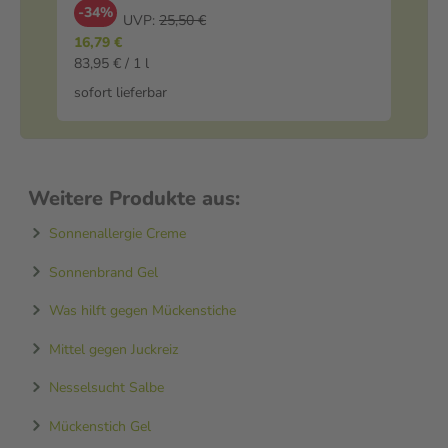
200ml
-34%
UVP:
25,50 €
4,9
16,79 €
1.0
83,95 € / 1 l
sof
sofort lieferbar
Weitere Produkte aus:
Sonnenallergie Creme
Sonnenbrand Gel
Was hilft gegen Mückenstiche
Mittel gegen Juckreiz
Nesselsucht Salbe
Mückenstich Gel