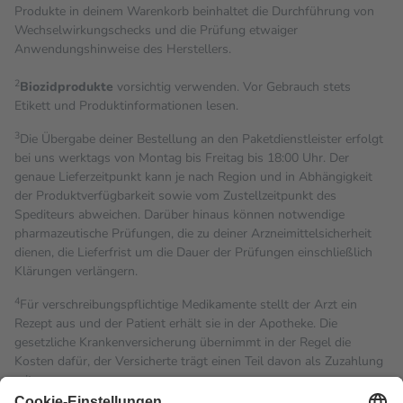
Produkte in deinem Warenkorb beinhaltet die Durchführung von
Wechselwirkungschecks und die Prüfung etwaiger
Anwendungshinweise des Herstellers.
2
Biozidprodukte
vorsichtig verwenden. Vor Gebrauch stets
Etikett und Produktinformationen lesen.
3
Die Übergabe deiner Bestellung an den Paketdienstleister erfolgt
bei uns werktags von Montag bis Freitag bis 18:00 Uhr. Der
genaue Lieferzeitpunkt kann je nach Region und in Abhängigkeit
der Produktverfügbarkeit sowie vom Zustellzeitpunkt des
Spediteurs abweichen. Darüber hinaus können notwendige
pharmazeutische Prüfungen, die zu deiner Arzneimittelsicherheit
dienen, die Lieferfrist um die Dauer der Prüfungen einschließlich
Klärungen verlängern.
4
Für verschreibungspflichtige Medikamente stellt der Arzt ein
Rezept aus und der Patient erhält sie in der Apotheke. Die
gesetzliche Krankenversicherung übernimmt in der Regel die
Kosten dafür, der Versicherte trägt einen Teil davon als Zuzahlung
mit.
Grundsätzlich leisten Mitglieder Zuzahlungen in Höhe von zehn