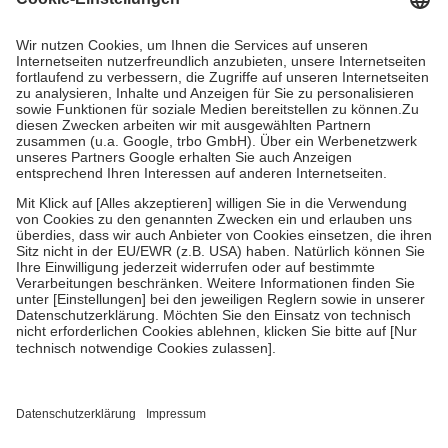
Prozent des Abgabepreises,
mindestens
jedoch
fünf Euro
und
höchstens zehn Euro.
Es sind jedoch nie mehr als die
tatsächlichen Kosten der Leistung zu entrichten.
Diese Regeln gelten grundsätzlich auch für Online-Apotheken.
Bei Heilmitteln und häuslicher Krankenpflege beträgt die
Zuzahlung zehn Prozent der Kosten sowie zehn Euro je
Verordnung.
Um das Engagement der Versicherten für ihre eigene Gesundheit
zu stärken und die besondere Stellung der Familie zu unterstützen,
fallen
keine Zuzahlungen
an bei:
• Kindern und Jugendlichen bis zum vollendeten 18. Lebensjahr
mit Ausnahme der Fahrkosten
• Untersuchungen zur Vorsorge und Früherkennung, die von der
GKV getragen werden
• empfohlenen Schutzimpfungen
• Harn- und Blutteststreifen
Wir nutzen Trusted Shops als unabhängigen Dienstleister für die
Einholung von Bewertungen. Trusted Shops hat Maßnahmen
getroffen, um sicherzustellen, dass es sich um echte Bewertungen
handelt. Mehr Informationen findest du hier: