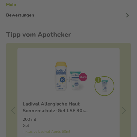
Mehr
Bewertungen
Tipp vom Apotheker
Ladival Allergische Haut
Eu
Sonnenschutz-Gel LSF 30:
Sonnencreme für den Körper bei
200 ml
4.8
Sonnenallergie und Mallorca-Akne,
Gel
Sti
wasserfest, mit 4-fach Zellschutz,
inklusive Ladival Aprés 50ml
-