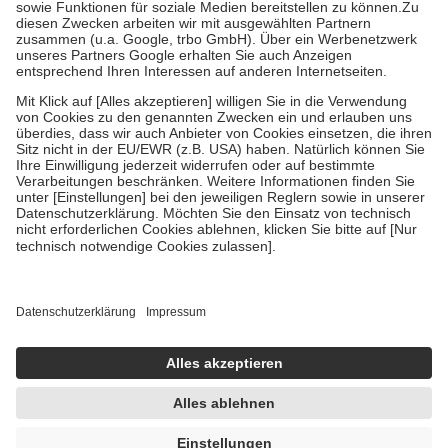
Zuzahlung zehn Prozent der Kosten sowie zehn Euro je
Verordnung.
Um das Engagement der Versicherten für ihre eigene Gesundheit
zu stärken und die besondere Stellung der Familie zu unterstützen,
fallen
keine Zuzahlungen
an bei:
• Kindern und Jugendlichen bis zum vollendeten 18. Lebensjahr
mit Ausnahme der Fahrkosten
• Untersuchungen zur Vorsorge und Früherkennung, die von der
GKV getragen werden
• empfohlenen Schutzimpfungen
• Harn- und Blutteststreifen
Wir nutzen Trusted Shops als unabhängigen Dienstleister für die
Einholung von Bewertungen. Trusted Shops hat Maßnahmen
getroffen, um sicherzustellen, dass es sich um echte Bewertungen
handelt. Mehr Informationen findest du hier:
https://help.etrusted.com/hc/de/articles/4419944605341
Einige Bilder und Inhalte wurden unter Zuhilfenahme künstlicher
Intelligenz erstellt.