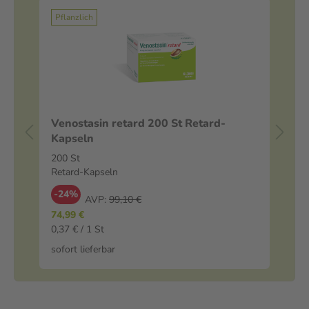
Pflanzlich
Venostasin retard 200 St Retard-
Ve
Kapseln
200 St
75
Retard-Kapseln
Sp
-24%
-
AVP:
99,10 €
74,99 €
4,9
0,37 € / 1 St
66,
sofort lieferbar
sof