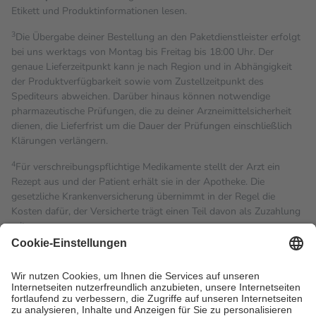
Etikett und Produktinformationen lesen.
3
Die Übergabe deiner Bestellung an den Paketdienstleister erfolgt
bei uns werktags von Montag bis Freitag bis 18:00 Uhr. Der
genaue Lieferzeitpunkt kann je nach Region und in Abhängigkeit
der Produktverfügbarkeit sowie vom Zustellzeitpunkt des
Spediteurs abweichen. Darüber hinaus können notwendige
pharmazeutische Prüfungen, die zu deiner Arzneimittelsicherheit
dienen, die Lieferfrist um die Dauer der Prüfungen einschließlich
Klärungen verlängern.
4
Für verschreibungspflichtige Medikamente stellt der Arzt ein
Rezept aus und der Patient erhält sie in der Apotheke. Die
gesetzliche Krankenversicherung übernimmt in der Regel die
Kosten dafür, der Versicherte trägt einen Teil davon als Zuzahlung
mit.
Grundsätzlich leisten Mitglieder Zuzahlungen in Höhe von zehn
Prozent des Abgabepreises,
mindestens
jedoch
fünf Euro
und
höchstens zehn Euro.
Es sind jedoch nie mehr als die
tatsächlichen Kosten der Leistung zu entrichten.
Diese Regeln gelten grundsätzlich auch für Online-Apotheken.
Bei Heilmitteln und häuslicher Krankenpflege beträgt die