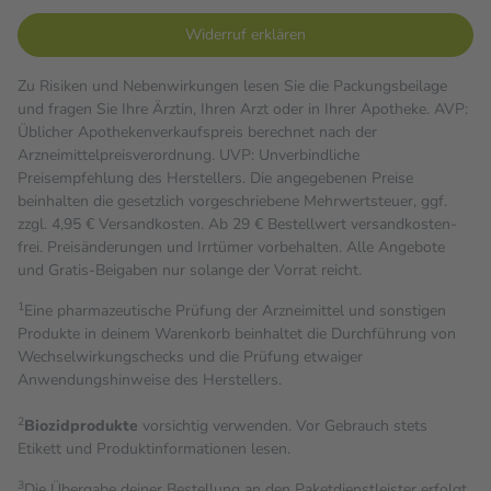
Widerruf erklären
Zu Risiken und Nebenwirkungen lesen Sie die Packungsbeilage
und fragen Sie Ihre Ärztin, Ihren Arzt oder in Ihrer Apotheke. AVP:
Üblicher Apothekenverkaufspreis berechnet nach der
Arzneimittelpreisverordnung. UVP: Unverbindliche
Preisempfehlung des Herstellers. Die angegebenen Preise
beinhalten die gesetzlich vorgeschriebene Mehrwertsteuer, ggf.
zzgl. 4,95 € Versandkosten. Ab 29 € Bestell­wert versand­kosten­
frei. Preisänderungen und Irrtümer vorbehalten. Alle Angebote
und Gratis-Beigaben nur solange der Vorrat reicht.
1
Eine pharmazeutische Prüfung der Arzneimittel und sonstigen
Produkte in deinem Warenkorb beinhaltet die Durchführung von
Wechselwirkungschecks und die Prüfung etwaiger
Anwendungshinweise des Herstellers.
2
Biozidprodukte
vorsichtig verwenden. Vor Gebrauch stets
Etikett und Produktinformationen lesen.
3
Die Übergabe deiner Bestellung an den Paketdienstleister erfolgt