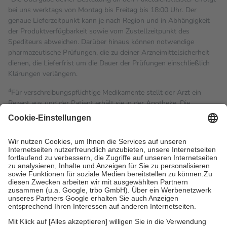
bei uns werktags von Montag bis Freitag bis 18:00 Uhr. Der
genaue Lieferzeitpunkt kann je nach Region und in Abhängigkeit
der Produktverfügbarkeit sowie vom Zustellzeitpunkt des
Spediteurs abweichen. Darüber hinaus können notwendige
pharmazeutische Prüfungen, die zu deiner Arzneimittelsicherheit
dienen, die Lieferfrist um die Dauer der Prüfungen einschließlich
Klärungen verlängern.
4
Für verschreibungspflichtige Medikamente stellt der Arzt ein
Rezept aus und der Patient erhält sie in der Apotheke. Die
gesetzliche Krankenversicherung übernimmt in der Regel die
Kosten dafür, der Versicherte trägt einen Teil davon als Zuzahlung
mit.
Grundsätzlich leisten Mitglieder Zuzahlungen in Höhe von zehn
Prozent des Abgabepreises,
mindestens
jedoch
fünf Euro
und
höchstens zehn Euro.
Es sind jedoch nie mehr als die
tatsächlichen Kosten der Leistung zu entrichten.
Diese Regeln gelten grundsätzlich auch für Online-Apotheken.
Bei Heilmitteln und häuslicher Krankenpflege beträgt die
Zuzahlung zehn Prozent der Kosten sowie zehn Euro je
Verordnung.