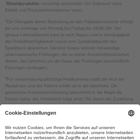
2
Biozidprodukte
vorsichtig verwenden. Vor Gebrauch stets
Etikett und Produktinformationen lesen.
3
Die Übergabe deiner Bestellung an den Paketdienstleister erfolgt
bei uns werktags von Montag bis Freitag bis 18:00 Uhr. Der
genaue Lieferzeitpunkt kann je nach Region und in Abhängigkeit
der Produktverfügbarkeit sowie vom Zustellzeitpunkt des
Spediteurs abweichen. Darüber hinaus können notwendige
pharmazeutische Prüfungen, die zu deiner Arzneimittelsicherheit
dienen, die Lieferfrist um die Dauer der Prüfungen einschließlich
Klärungen verlängern.
4
Für verschreibungspflichtige Medikamente stellt der Arzt ein
Rezept aus und der Patient erhält sie in der Apotheke. Die
gesetzliche Krankenversicherung übernimmt in der Regel die
Kosten dafür, der Versicherte trägt einen Teil davon als Zuzahlung
mit.
Grundsätzlich leisten Mitglieder Zuzahlungen in Höhe von zehn
Prozent des Abgabepreises,
mindestens
jedoch
fünf Euro
und
höchstens zehn Euro.
Es sind jedoch nie mehr als die
tatsächlichen Kosten der Leistung zu entrichten.
Diese Regeln gelten grundsätzlich auch für Online-Apotheken.