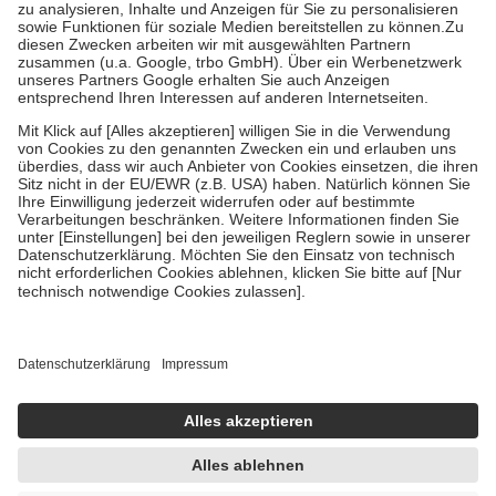
Bei Heilmitteln und häuslicher Krankenpflege beträgt die
Zuzahlung zehn Prozent der Kosten sowie zehn Euro je
Verordnung.
Um das Engagement der Versicherten für ihre eigene Gesundheit
zu stärken und die besondere Stellung der Familie zu unterstützen,
fallen
keine Zuzahlungen
an bei:
• Kindern und Jugendlichen bis zum vollendeten 18. Lebensjahr
mit Ausnahme der Fahrkosten
• Untersuchungen zur Vorsorge und Früherkennung, die von der
GKV getragen werden
• empfohlenen Schutzimpfungen
• Harn- und Blutteststreifen
Wir nutzen Trusted Shops als unabhängigen Dienstleister für die
Einholung von Bewertungen. Trusted Shops hat Maßnahmen
getroffen, um sicherzustellen, dass es sich um echte Bewertungen
handelt. Mehr Informationen findest du hier:
https://help.etrusted.com/hc/de/articles/4419944605341
Einige Bilder und Inhalte wurden unter Zuhilfenahme künstlicher
Intelligenz erstellt.